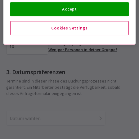
Accept
Gruppengröße wählen
Bitte gib die für deine Gruppe benötigte Ticketanzahl ein
Cookies Settings
Mindestgruppengröße: 10
Weniger Personen in deiner Gruppe?
Datumspräferenzen
Termine sind in dieser Phase des Buchungsprozesses nicht
garantiert. Ein Mitarbeiter bestätigt die Verfügbarkeit, sobald
dieses Anfrageformular eingegangen ist.
Datum wählen