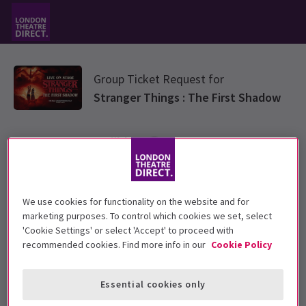
Group Ticket Request for
Stranger Things : The First Shadow
Gruppentyp wählen
Bitte wähle unten einen Ticketgruppen-Typ aus
We use cookies for functionality on the website and for
marketing purposes. To control which cookies we set, select
Standard Group
'Cookie Settings' or select 'Accept' to proceed with
recommended cookies. Find more info in our
Cookie Policy
Education
Essential cookies only