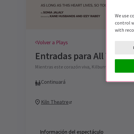
We use co
control w
with rec
Volver a Plays
Entradas para
All The T
Mientras este corazón viva, Kilburn también lo h
Continuará
Kiln Theatre
Información del espectáculo