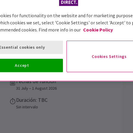
okies for functionality on the website and for marketing purpose
hich cookies we set, select 'Cookie Settings' or select 'Accept' to
ommended cookies. Find more info in our
Cookie Policy
Essential cookies only
hings We Can't Explain
Cookies Settings
Accept
ará.
Fechas de función
31 July – 1 August 2026
Duración: TBC
Sin intervalo