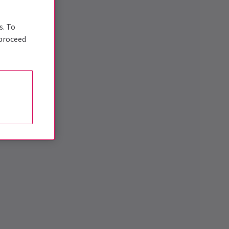
s. To
 proceed