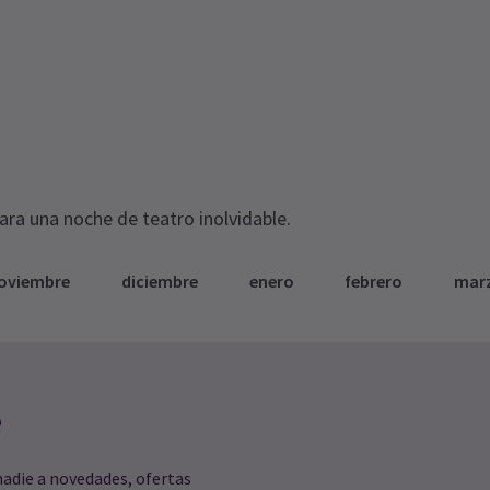
para una noche de teatro inolvidable.
oviembre
diciembre
enero
febrero
mar
e
nadie a novedades, ofertas