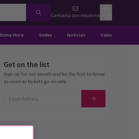
Contacta con nosotros
Cesta
Última Hora
Sedes
Noticias
Vales
Get on the list
Sign up for our emails and be the first to know
as soon as tickets go on sale.