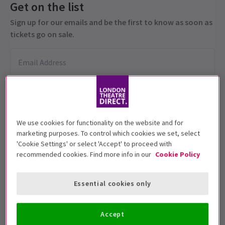
Get on the list
Sign up for our emails and be the first to know as soon as
tickets go on sale.
We use cookies for functionality on the website and for
marketing purposes. To control which cookies we set, select
'Cookie Settings' or select 'Accept' to proceed with
Continuará
recommended cookies. Find more info in our
Cookie Policy
Fechas de función
Essential cookies only
31 July – 1 August 2026
Kiln Theatre
Accept
Duración: TBC