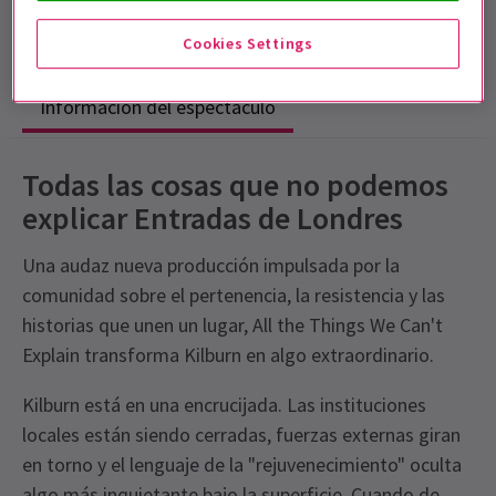
Sin intervalo
Cookies Settings
Información del espectáculo
Todas las cosas que no podemos
explicar Entradas de Londres
Una audaz nueva producción impulsada por la
comunidad sobre el pertenencia, la resistencia y las
historias que unen un lugar, All the Things We Can't
Explain transforma Kilburn en algo extraordinario.
Kilburn está en una encrucijada. Las instituciones
locales están siendo cerradas, fuerzas externas giran
en torno y el lenguaje de la "rejuvenecimiento" oculta
algo más inquietante bajo la superficie. Cuando de