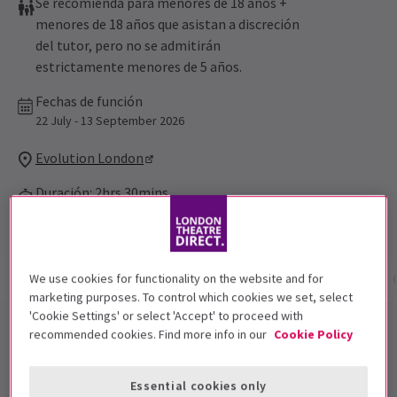
Se recomienda para menores de 18 años +
menores de 18 años que asistan a discreción
del tutor, pero no se admitirán
estrictamente menores de 5 años.
Fechas de función
22 July - 13 September 2026
Evolution London
Duración: 2hrs 30mins
Sin intervalo
Información del espectáculo
Fechas y horarios
We use cookies for functionality on the website and for
marketing purposes. To control which cookies we set, select
'Cookie Settings' or select 'Accept' to proceed with
Grasa es la palabra este verano, entra en Rydell High
recommended cookies. Find more info in our
Cookie Policy
en esta audaz e inmersiva reinterpretación de la
querida película. Transformando la historia en una
Essential cookies only