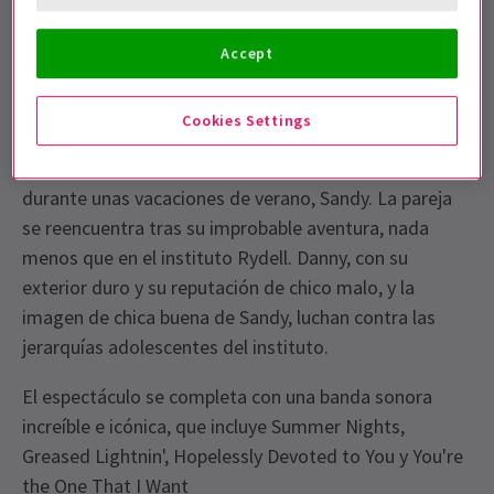
experiencia totalmente interactiva. Coge un cono del
Palacio Frío, pasa el rato en el autocine y ve a la feria.
Accept
Sobre Grease
Cookies Settings
Danny Zuko, el macho alfa de la pandilla que se hace
llamar los T-Birds, se encuentra con la chica de al lado
durante unas vacaciones de verano, Sandy. La pareja
se reencuentra tras su improbable aventura, nada
menos que en el instituto Rydell. Danny, con su
exterior duro y su reputación de chico malo, y la
imagen de chica buena de Sandy, luchan contra las
jerarquías adolescentes del instituto.
El espectáculo se completa con una banda sonora
increíble e icónica, que incluye Summer Nights,
Greased Lightnin', Hopelessly Devoted to You y You're
the One That I Want