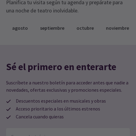
Planifica tu visita según tu agenda y prepárate para
El local aplica una política Challenge 25 para la
JUEVES
19:30
una noche de teatro inolvidable.
13 AGOSTO 2026
venta de alcohol. La producción incluye una
proyección de Grease, que está clasificada para
VIERNES
19:30
14 AGOSTO 2026
agosto
septiembre
octubre
noviembre
mayores de público y contiene lenguaje suave y
referencias sexuales.
SÁBADO
14:30
15 AGOSTO 2026
Meses de funciones
Sé el primero en enterarte
Ve directamente al mes para elegir una función
Suscríbete a nuestro boletín para acceder antes que nadie a
agosto 2026
septiembre 2026
novedades, ofertas exclusivas y promociones especiales.
Descuentos especiales en musicales y obras
Acceso prioritario a los últimos estrenos
Cancela cuando quieras