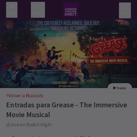
Menú
Buscar
Cesta
Trailer
Volver a Musicals
Entradas para
Grease - The Immersive
Movie Musical
¡Entra en Rydell High!