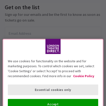
Get on the list
Sign up for our emails and be the first to know as soon as
tickets go on sale.
We use cookies for functionality on the website and for
marketing purposes. To control which cookies we set, select
'Cookie Settings' or select 'Accept' to proceed with
Esta producción se recomienda para
recommended cookies. Find more info in our
Cookie Policy
personas de 5+ edades.
Essential cookies only
Fechas de función
7 - 24 July 2026
Accept
Royal Ballet and Opera