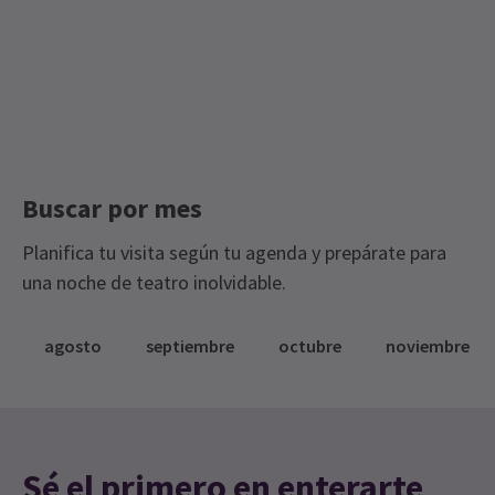
Entradas para Clásicos
Entradas de Edición Limitada
Royal Ballet & Ópera
Royal Opera House
Buscar por mes
Planifica tu visita según tu agenda y prepárate para
una noche de teatro inolvidable.
agosto
septiembre
octubre
noviembre
Sé el primero en enterarte