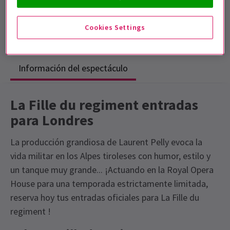
Duración: 2hrs 40mins
Cookies Settings
Incluye intervalo
Información del espectáculo
La Fille du regiment entradas
para Londres
La producción grandiosa de Laurent Pelly evoca la
vida militar en los Alpes tiroleses con humor, estilo y
un tanque muy grande... ¡Actuando en la Royal Opera
House para una temporada estrictamente limitada,
reserva hoy tus entradas oficiales para La Fille du
regiment !