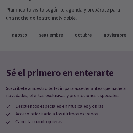
Mr Paul Hobson
9º septiembre
Planifica tu visita según tu agenda y prepárate para
Nuestro primer ballet fue maravilloso. La compañía de bailarines
una noche de teatro inolvidable.
era tan talentosa y hermosa, y la música y la orquesta estaban
perfectas. ¡Tuvimos un día fabuloso!
agosto
septiembre
octubre
noviembre
customer
9º septiembre
Gran espectáculo, teatro encantador, ambiente soberbio, sala
llena. Disfruté cada momento.
Sé el primero en enterarte
Di Riley
9º septiembre
Le daría diez estrellas si es posible. Actuación absolutamente
Suscríbete a nuestro boletín para acceder antes que nadie a
fabulosa. Decorados, vestuario, orquesta, sin mencionar a los
novedades, ofertas exclusivas y promociones especiales.
bailarines.
Descuentos especiales en musicales y obras
Acceso prioritario a los últimos estrenos
Meagan Santos
9º septiembre
¡Espectáculo increíble!
Cancela cuando quieras