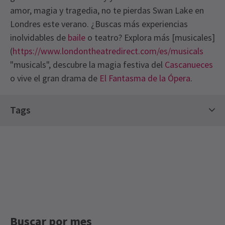
amor, magia y tragedia, no te pierdas Swan Lake en
Londres este verano. ¿Buscas más experiencias
inolvidables de
baile
o teatro? Explora más [musicales]
(
https://www.londontheatredirect.com/es/musicals
"musicals", descubre la magia festiva del
Cascanueces
See
o vive el gran drama de
El Fantasma de la Ópera
.
all 2
Recent Reviews
4.8
Tags
203
reviews
Entradas familiares
Entradas para Clásicos
Giji Barcelon
17º septiembre
Entradas de Edición Limitada
Entradas para baile
Muy bueno, pero ojalá se mantuvieran en el final original.
El Gran Evento de Teatro de Verano
Claire Housley
London Coliseum Entradas
10º septiembre
El espectáculo fue increíble y las entradas a mitad de precio son
excelente relación calidad-precio.
Buscar por mes