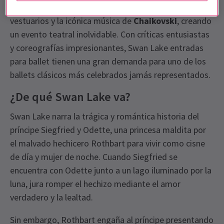
combina bailarines de clase mundial, lujosos
vestuarios y la icónica música de
Chaikovski
, creando
un evento teatral inolvidable. Con críticas entusiastas
y coreografías impresionantes, Swan Lake entradas
para ballet tienen una gran demanda para uno de los
ballets clásicos más celebrados jamás representados.
¿De qué Swan Lake va?
Swan Lake narra la trágica y romántica historia del
príncipe Siegfried y Odette, una princesa maldita por
el malvado hechicero Rothbart para vivir como cisne
de día y mujer de noche. Cuando Siegfried se
encuentra con Odette junto a un lago iluminado por la
luna, jura romper el hechizo mediante el amor
verdadero y la lealtad.
Sin embargo, Rothbart engaña al príncipe presentando