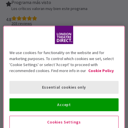
Programa más visto
Los críticos valoran muy bien este programa
4.8
203
reviews
Información del espectáculo
Galería
Reseñas
We use cookies for functionality on the website and for
marketing purposes. To control which cookies we set, select
Swan Lake London Coliseum
'Cookie Settings' or select 'Accept' to proceed with
recommended cookies. Find more info in our
Cookie Policy
Entradas
Vive la magia de Swan Lake en Londres cuando el
Essential cookies only
internacionalmente aclamado State Ballet of Georgia
llega al
London Coliseum
para una temporada
Accept
estrictamente limitada en verano. Dirigida por la
legendaria ex primera bailarina del Ballet del Bolshoi
Cookies Settings
Nina Ananiashvili
, esta impresionante producción