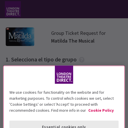
Group Ticket Request for
Matilda The Musical
Selecciona el tipo de grupo
Elige un tipo de entrada de grupo de las opciones a continuación
Standard Group
We use cookies for functionality on the website and for
marketing purposes. To control which cookies we set, select
'Cookie Settings' or select 'Accept' to proceed with
recommended cookies. Find more info in our
Cookie Policy
Primary & Secondary School rate
Essential cookies only