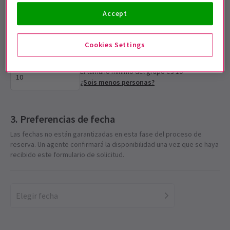
Accept
Selecciona el tamaño del grupo
Introduce el número de entradas que necesita tu grupo
Cookies Settings
El tamaño mínimo del grupo es 10
¿Sois menos personas?
Preferencias de fecha
Las fechas no están garantizadas en esta fase del proceso de
reserva. Un agente confirmará la disponibilidad una vez que se haya
recibido este formulario de solicitud.
Elegir fecha