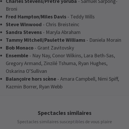
Charles Stevens/Prêtre yoruba
- Samuel Sarpong-
Broni
Fred Hampton/Miles Davis
- Teddy Wills
Steve Winwood
- Chris Breisteinc
Sandra Stevens
- Maryla Abraham
Tammy Mitchell/Paulette Williams
- Daniela Morain
Bob Monaco
- Grant Zavitovsky
Ensemble
- Nay Nay, Conor Wilkins, Lara Beth-Sas,
Gregory Armand, Zinzilé Tshuma, Ryan Hughes,
Oskarina O’Sullivan
Balançoire hors scène
- Amara Campbell, Nimi Spiff,
Kazmin Borrer, Ryan Webb
Latest
I'm Every Woman - The Chaka Khan
Prochaines représentations
Musical
News
Spectacles similaires
JEUDI
14:30
Spectacles similaires susceptibles de vous plaire
6 AOÛT 2026