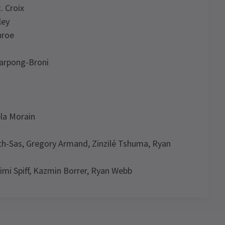
. Croix
ley
nroe
arpong-Broni
la Morain
eth-Sas, Gregory Armand, Zinzilé Tshuma, Ryan
mi Spiff, Kazmin Borrer, Ryan Webb
e Chaka Khan Musical
News