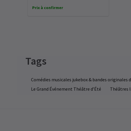
Mi
co
AC
l’
Prix à confirmer
d’
ÉM
vo
J
su
C
Lo
I'
tr
un
24
Le
Tags
au
se
pr
CA
de
in
ÉM
Comédies musicales jukebox & bandes originales
A
Le Grand Événement Théâtre d’Été
Théâtres l
I
C
La
in
Ev
27
Pe
li
a 