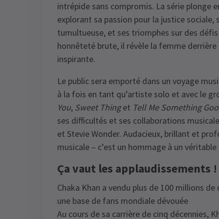
intrépide sans compromis. La série plonge 
explorant sa passion pour la justice sociale,
tumultueuse, et ses triomphes sur des défis
honnêteté brute, il révèle la femme derrière 
inspirante.
Le public sera emporté dans un voyage music
à la fois en tant qu’artiste solo et avec l
You
,
Sweet Thing
et
Tell Me Something Go
ses difficultés et ses collaborations musica
et Stevie Wonder. Audacieux, brillant et pr
musicale – c’est un hommage à un véritable o
Ça vaut les applaudissements !
Chaka Khan a vendu plus de 100 millions de d
une base de fans mondiale dévouée
Au cours de sa carrière de cinq décennies,