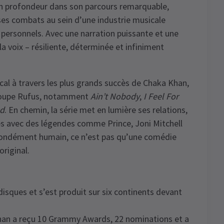
en profondeur dans son parcours remarquable,
 ses combats au sein d’une industrie musicale
 personnels. Avec une narration puissante et une
la voix – résiliente, déterminée et infiniment
al à travers les plus grands succès de Chaka Khan,
e groupe Rufus, notamment
Ain’t Nobody
,
I Feel For
od
. En chemin, la série met en lumière ses relations,
les avec des légendes comme Prince, Joni Mitchell
ofondément humain, ce n’est pas qu’une comédie
riginal.
isques et s’est produit sur six continents devant
 Khan a reçu 10 Grammy Awards, 22 nominations et a