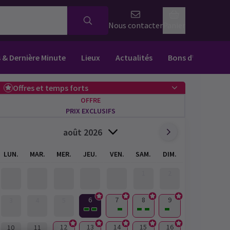
Nous contacter
Panier
s & Dernière Minute
Lieux
Actualités
Bons d’achat
Offres et temps forts
OFFRE
PRIX EXCLUSIFS
août 2026
LUN.
MAR.
MER.
JEU.
VEN.
SAM.
DIM.
1
2
6
7
8
9
3
4
5
12
13
14
15
16
10
11