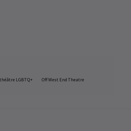
 théâtre LGBTQ+
Off West End Theatre