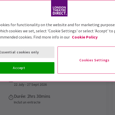
Trailer
okies for functionality on the website and for marketing purpose
hich cookies we set, select 'Cookie Settings' or select 'Accept' to
ommended cookies. Find more info in our
Cookie Policy
oman - The Chaka Khan
Essential cookies only
Cookies Settings
Accept
Dates de représentation
22 July - 27 Sept 2026
Durée: 2hrs 30mins
Inclut un entracte