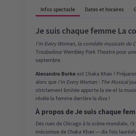
Infos spectacle
Dates et horaires
G
Je suis chaque femme La co
I’m Every Woman, la comédie musicale de 
Troubadour Wembley Park Theatre pour une r
septembre.
Alexandra Burke
est Chaka Khan ! Préparez
alors que
I’m Every Woman : The Musical
jou
strictement limitée apporte la vie et la mus
révèle la femme derrière la diva !
À propos de Je suis chaque fe
Des rues de Chicago à la scène mondiale,
I’
méconnue de Chaka Khan — dix fois lauréa