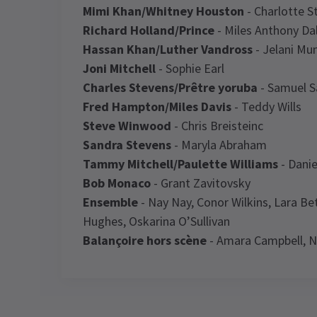
Mimi Khan/Whitney Houston
- Charlotte St
Richard Holland/Prince
- Miles Anthony Da
Hassan Khan/Luther Vandross
- Jelani Mu
Joni Mitchell
- Sophie Earl
Charles Stevens/Prêtre yoruba
- Samuel S
Fred Hampton/Miles Davis
- Teddy Wills
Steve Winwood
- Chris Breisteinc
Sandra Stevens
- Maryla Abraham
Tammy Mitchell/Paulette Williams
- Danie
Bob Monaco
- Grant Zavitovsky
Ensemble
- Nay Nay, Conor Wilkins, Lara B
Hughes, Oskarina O’Sullivan
Balançoire hors scène
- Amara Campbell, Ni
Latest
I'm Every Woman - Th