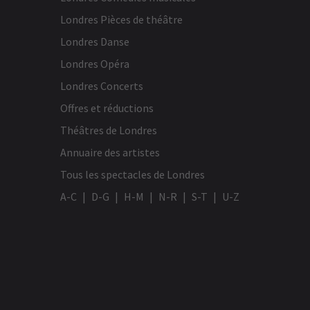
aux clients qui n’ont pas apprécié.
Londres Pièces de théâtre
Londres Danse
Susan Meagher
21 février
Londres Opéra
Première fois à l’opéra, espérons que 
Londres Concerts
ne sera pas la dernière. Très agréable
Offres et réductions
Théâtres de Londres
Annuaire des artistes
Tous les spectacles de Londres
A-C
D-G
H-M
N-R
S-T
U-Z