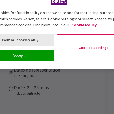
okies for functionality on the website and for marketing purpose
hich cookies we set, select 'Cookie Settings' or select 'Accept' to
ommended cookies. Find more info in our
Cookie Policy
Essential cookies only
Cookies Settings
Accept
u Royal Opera House
Dates de représentation
1 - 25 July 2026
Durée: 2hr 35 mins
Inclut un entracte