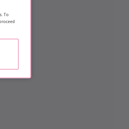
s. To
 proceed