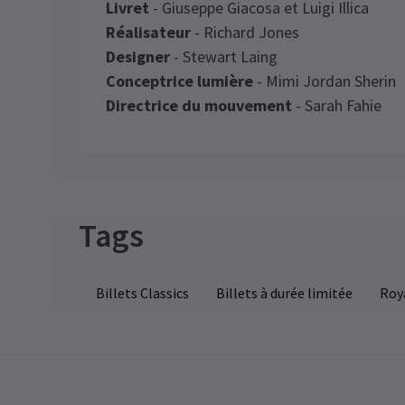
Livret
- Giuseppe Giacosa et Luigi Illica
Réalisateur
- Richard Jones
Designer
- Stewart Laing
Conceptrice lumière
- Mimi Jordan Sherin
Directrice du mouvement
- Sarah Fahie
Recent Reviews
Special notes
Tags
Eddie
20 octobre
J’ai essayé ça car je n’étais jamais allé 
Billets Classics
Billets à durée limitée
Roy
l’opéra auparavant. Super expérience. Je
pensais que ce serait difficile à suivre c
il allait être chanté dans la langue
originale, donc lisez l’intrigue à l’avanc
Je ne savais pas que c’était chanté en