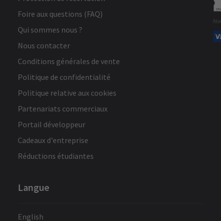
compréhension de l’opéra lui-même
Foire aux questions (FAQ)
No
Qui sommes nous ?
Albert Armitage
21 février
Nous contacter
ce
Excellent rapport qualité-prix. Super
Conditions générales de vente
soirée !
Politique de confidentialité
Politique relative aux cookies
Voir plus
Partenariats commerciaux
Portail développeur
Cadeaux d'entreprise
Réductions étudiantes
Langue
English