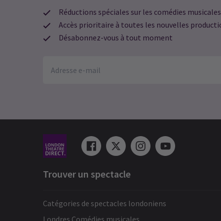
Réductions spéciales sur les comédies musicales
Accès prioritaire à toutes les nouvelles product
Désabonnez-vous à tout moment
Anthony Kirkham
23 février
Un spectacle absolument fantastique.
Les chanteurs étaient de première
classe. Je n’ai jamais déçu avec l’Opér
National.
dee sahota
21 février
Très pauvre. Nous avons trouvé l’intri
médiocre et n’arrivions pas à croire qu’
Trouver un spectacle
chantaient à propos de pieds et de
chaussures douloureux. Je suis vraime
Catégories de spectacles londoniens
déçu et je pense sérieusement qu’un
remboursement devrait être envisagé
Londres Comédies musicales