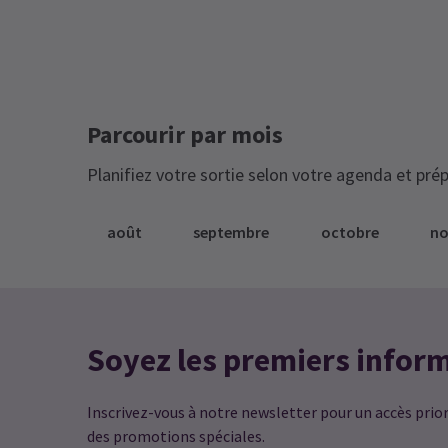
anglais. La performance était
fantastique (on ne pouvait pas en
Sandra Blake
29 septembre
vouloir). Il irait certainement voir plus
Très cher.
d’opéra à l’avenir. Le Coliseum de
Londres est un grand théâtre.
Parcourir par mois
L’architecture de l’auditorium vaut à el
Planifiez votre sortie selon votre agenda et prép
seule le prix du billet
août
septembre
octobre
n
Mark Grant
27 février
Excellente performance
Soyez les premiers infor
Inscrivez-vous à notre newsletter pour un accès priori
des promotions spéciales.