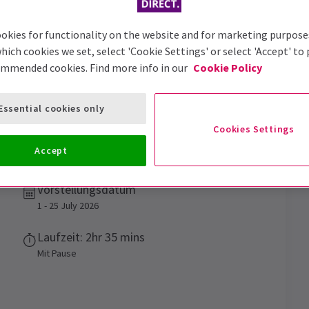
okies for functionality on the website and for marketing purpose
hich cookies we set, select 'Cookie Settings' or select 'Accept' to
ommended cookies. Find more info in our
Cookie Policy
Essential cookies only
Cookies Settings
Accept
oyal Opera House zurück
Vorstellungsdatum
1 - 25 July 2026
Laufzeit: 2hr 35 mins
Mit Pause