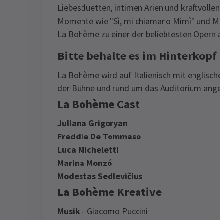
Liebesduetten, intimen Arien und kraftvolle
Momente wie "Sì, mi chiamano Mimì" und M
La Bohème zu einer der beliebtesten Opern a
Bitte behalte es im Hinterkopf
La Bohème wird auf Italienisch mit englisch
der Bühne und rund um das Auditorium ang
La Bohème Cast
Juliana Grigoryan
Freddie De Tommaso
Luca Micheletti
Marina Monzó
Modestas Sedlevičius
La Bohème Kreative
Musik
- Giacomo Puccini