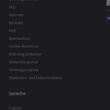
FAQ
Wi
Albert Armitage
21. Februar
Über uns
Tolles Preis-Leistungs-Verhältnis. Tolle
Kontakt
Nacht!
AGB
Datenschutz
ehr laden
Cookie-Richtlinie
B2B-Möglichkeiten
Entwicklerportal
Firmengeschenke
Studenten- und Exklusivrabatte
Sprache
English