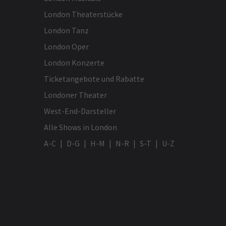
nicht genossen haben.
London Theaterstücke
Susan Meagher
21. Februar
London Tanz
Das erste Mal in der Oper, hoffentlich
London Oper
nicht das letzte. Sehr unterhaltsam
London Konzerte
Ticketangebote und Rabatte
M
Londoner Theater
West-End-Darsteller
Alle Shows in London
A-C
D-G
H-M
N-R
S-T
U-Z