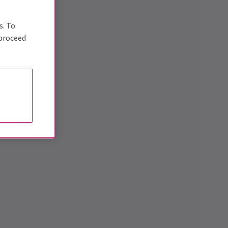
s. To
 proceed