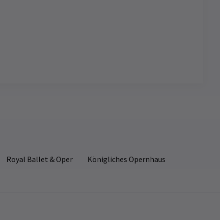
4.3
57
reviews
angela bradshaw
20. Oktober
ie
Rodolfo wurde von einem Tenor
Royal Ballet & Oper
Königliches Opernhaus
gespielt, der seiner Darbietung eine
s
wahre Belcanto-Qualität verlieh, und an
en
dem Tag, an dem ich ging, wurde Mimi
von einer Last-Minute-Ersatzperson
gespielt, deren exquisite Sopranstimme