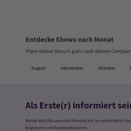
Englisch gesungen wird. Die Leistung
war fantastisch (man konnte nicht
Sandra Blake
29. September
kritisieren). Sicherlich wird es in Zukunft
Sehr teuer.
mehr Oper geben. Das Coliseum in
London ist ein großartiges Theater. Die
Entdecke Shows nach Monat
Architektur des Auditoriums ist für sic
Plane deinen Besuch ganz nach deinem Zeitplan 
genommen den Eintrittspreis wert
August
September
Oktober
Mark Grant
27. Februar
Ausgezeichnete Leistung
Als Erste(r) informiert sei
Melde dich für unseren Newsletter an und erhalte Ins
Angebote und Sonderaktionen.