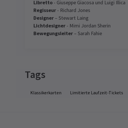
Libretto
- Giuseppe Giacosa und Luigi Illica
Regisseur
- Richard Jones
Designer
– Stewart Laing
Lichtdesigner
- Mimi Jordan Sherin
Bewegungsleiter
– Sarah Fahie
Recent Reviews
Special notes
Tags
Eddie
20. Oktober
Ich habe das ausprobiert, da ich noch n
Klassikerkarten
Limitierte Laufzeit-Tickets
in der Oper war. Tolle Erfahrung. Ich
dachte, es wäre schwer zu folgen, da e
in der Originalsprache gesungen werd
sollte, also lies die Handlung im Voraus
durch. Mir war nicht klar, dass es auf