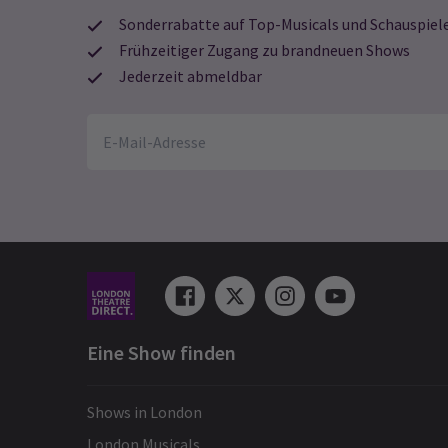
Sonderrabatte auf Top-Musicals und Schauspiel
Frühzeitiger Zugang zu brandneuen Shows
Jederzeit abmeldbar
Anthony Kirkham
23. Februar
Absolut fantastische Serie. Die Sänger
waren erstklassig. Mit der Nationalope
habe ich nie enttäuscht.
dee sahota
21. Februar
Sehr schlecht. Wir fanden die Handlung
schlecht und konnten kaum glauben,
dass sie von schmerzenden Füßen und
Eine Show finden
Schuhen gesungen haben. Ich bin wirkli
enttäuscht und denke ernsthaft, dass
Shows in London
eine Rückerstattung für Kunden in
Betracht gezogen werden sollte, die e
London Musicals