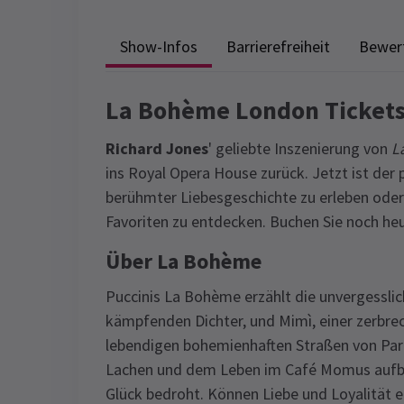
Show-Infos
Barrierefreiheit
Bewer
La Bohème London Ticket
Richard Jones
' geliebte Inszenierung von
L
ins Royal Opera House zurück. Jetzt ist der 
berühmter Liebesgeschichte zu erleben ode
Favoriten zu entdecken. Buchen Sie noch heute
Über La Bohème
Puccinis La Bohème erzählt die unvergessli
kämpfenden Dichter, und Mimì, einer zerbre
lebendigen bohemienhaften Straßen von Pari
Lachen und dem Leben im Café Momus aufblüh
Glück bedroht. Können Liebe und Loyalität e