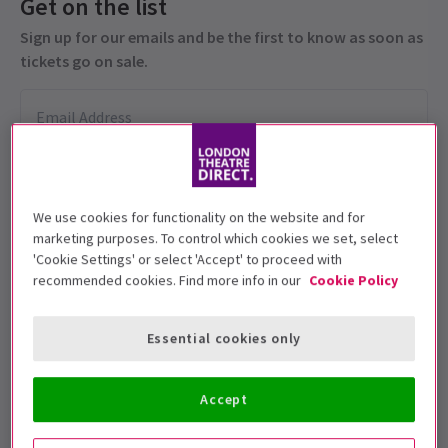
Get on the list
Sign up for our emails and be the first to know as soon as
tickets go on sale.
We use cookies for functionality on the website and for
marketing purposes. To control which cookies we set, select
'Cookie Settings' or select 'Accept' to proceed with
recommended cookies. Find more info in our
Cookie Policy
Diese Produktion wird für 5+ Jahre
empfohlen
Essential cookies only
Vorstellungsdatum
1 - 25 July 2026
Accept
Royal Ballet and Opera