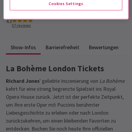
Laufzeit: 2hr 35 mins
Cookies Settings
Mit Pause
4.3
57
reviews
Show-Infos
Barrierefreiheit
Bewertungen
La Bohème London Tickets
Richard Jones
' geliebte Inszenierung von
La Bohème
kehrt für eine streng begrenzte Spielzeit ins Royal
Opera House zurück. Jetzt ist der perfekte Zeitpunkt,
um Ihre erste Oper mit Puccinis berühmter
Liebesgeschichte zu erleben oder nach London
zurückzukehren, um einen bleibenden Favoriten zu
entdecken. Buchen Sie noch heute Ihre offiziellen