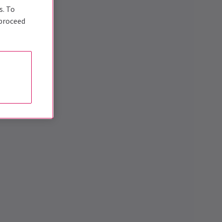
s. To
 proceed