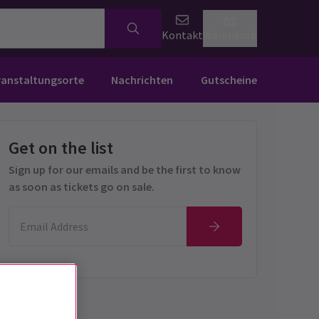
Kontakt
Warenkorb
ranstaltungsorte
Nachrichten
Gutscheine
Get on the list
Sign up for our emails and be the first to know
as soon as tickets go on sale.