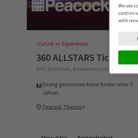
We use co
control w
with rec
Zurück zu Experiences
360 ALLSTARS
Tickets
BMX, Basketball, Breakdance und mehr
Streng genommen keine Kinder unter 5
Jahren.
Peacock Theatre
Show-Infos
Barrierefreiheit