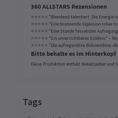
360 ALLSTARS Rezensionen
⭐⭐⭐⭐⭐ "Blendend talentiert. Die Energie i
⭐⭐⭐⭐⭐ "Eine brennende Explosion roher men
⭐⭐⭐⭐⭐ "Eine Stunde fesselnder Aufregung
⭐⭐⭐⭐⭐ "Ein unverzichtbares Erlebnis" – N
⭐⭐⭐⭐⭐ "Die aufregendste Bühnenshow alle
Bitte behalte es im Hinterkopf
Diese Produktion enthält Nebelzauber und S
Content
Diese Produktion enthält Nebelzauber 
Stroboskoplicht.
Tags