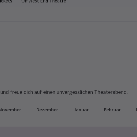
ickets
Off West End Theatre
und freue dich auf einen unvergesslichen Theaterabend.
November
Dezember
Januar
Februar