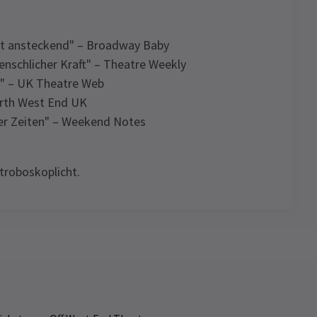
st ansteckend" – Broadway Baby
schlicher Kraft" – Theatre Weekly
" – UK Theatre Web
orth West End UK
r Zeiten" – Weekend Notes
troboskoplicht.
und