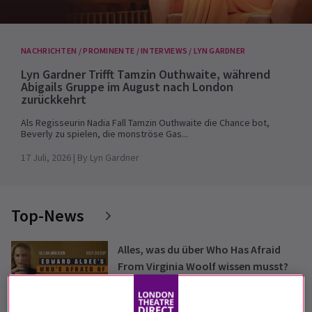
NACHRICHTEN / PROMINENTE / INTERVIEWS / LYN GARDNER
Lyn Gardner Trifft Tamzin Outhwaite, während
Abigails Gruppe im August nach London
zurückkehrt
Als Regisseurin Nadia Fall Tamzin Outhwaite die Chance bot,
Beverly zu spielen, die monströse Gas...
17 Juli, 2026
| By
Lyn Gardner
Top-News
Alles, was du über Who Has Afraid
From Virginia Woolf wissen musst?
6 August 2026