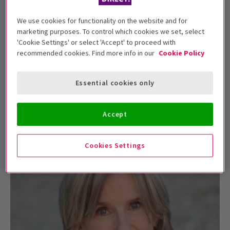
We use cookies for functionality on the website and for
Die Zusammenfassung von Death
marketing purposes. To control which cookies we set, select
Note: Das Musical im Barbican
'Cookie Settings' or select 'Accept' to proceed with
recommended cookies. Find more info in our
Cookie Policy
5 August 2026
Essential cookies only
Was macht Operation Mincemeat zu
einem der besten Musicals im West
Accept
End?
5 August 2026
Cookies Settings