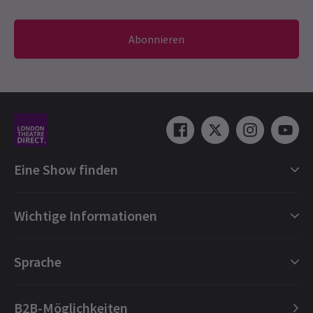
Abonnieren
Eine Show finden
Shows in London
Wichtige Informationen
London Musicals
London Theaterstücke
Geschenkgutscheine
Sprache
London Tanz
Buchungsschutz
London Oper
FAQ
English
B2B-Möglichkeiten