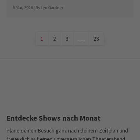
6 Mai, 2026
| By
Lyn Gardner
1
2
3
…
23
Entdecke Shows nach Monat
Plane deinen Besuch ganz nach deinem Zeitplan und
freue dich auf einen unvergesslichen Theaterabend.