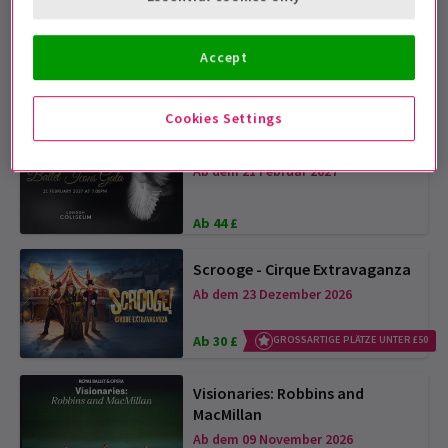
Manon
Ab dem 13 Oktober 2026
Accept
Ab 44 £
Cookies Settings
The Ballet Icons Gala
Ab dem 21 Februar 2027
Ab 44 £
Scrooge - Cirque Extravaganza
Ab dem 23 Dezember 2026
Ab 30 £
GROSSARTIGE PLÄTZE UNTER £50
Visionaries: Robbins and
MacMillan
Ab dem 09 November 2026