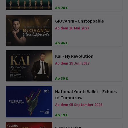
Ab 28 £
GIOVANNI - Unstoppable
Ab dem 16 Mai 2027
Ab 46 £
Kai - My Revolution
Ab dem 25 Juli 2027
Ab 39 £
National Youth Ballet – Echoes
of Tomorrow
Ab dem 05 September 2026
Ab 19 £
Flamenc Oh!!