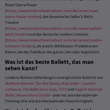
Royal Opera House
(
https://www.londontheatredirect.com/de/venue/royal-
opera-house-london
), das dynamische Sadler's Wells
Theatre
(
https://www.londontheatredirect.com/de/venue/sadlers-
wells-london
) und das ikonische London Coliseum
(
https://www.londontheatredirect.com/de/venue/london-
coliseum-london
), die jeweils Weltklasse-Produktionen
bieten, die das Publikum das ganze Jahr über begeistern.
Was ist das beste Ballett, das man
sehen kann?
Londons Bühnen beherbergen unvergessliche Ballette wie
Matthew Bournes The Red Shoes
,
Nutcracker – London
Coliseum
,
The Ballet Icons Gala
,
TUTU
und
English National
Ballet: Akram Khans Giselle
– jede mit atemberaubender
Choreografie und atemberaubender Kunstfertigkeit.