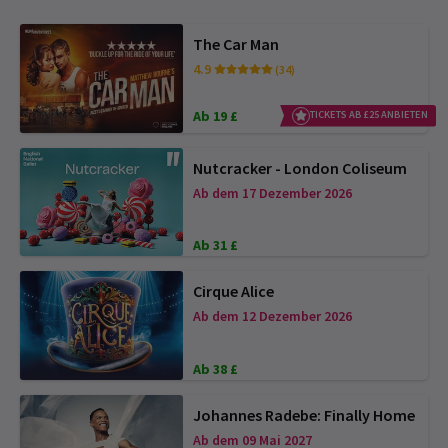
The Car Man
4.9
(34)
Ab 19 £
TICKETS AB £25 ANBIETEN
Nutcracker - London Coliseum
Ab dem 17 Dezember 2026
Ab 31 £
Cirque Alice
Ab dem 12 Dezember 2026
Ab 38 £
Johannes Radebe: Finally Home
Ab dem 09 Mai 2027