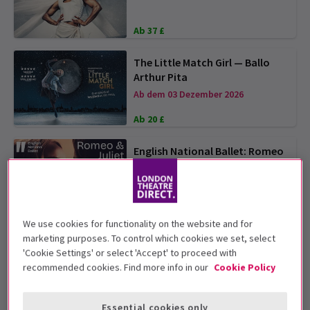
Ab 37 £
The Little Match Girl — Ballo
Arthur Pita
Ab dem 03 Dezember 2026
Ab 20 £
English National Ballet: Romeo
and Juliet
Ab dem 14 Januar 2027
Ab 31 £
We use cookies for functionality on the website and for
marketing purposes. To control which cookies we set, select
Cirque Berserk
'Cookie Settings' or select 'Accept' to proceed with
Ab dem 21 Oktober 2026
recommended cookies. Find more info in our
Cookie Policy
Ab 31 £
Essential cookies only