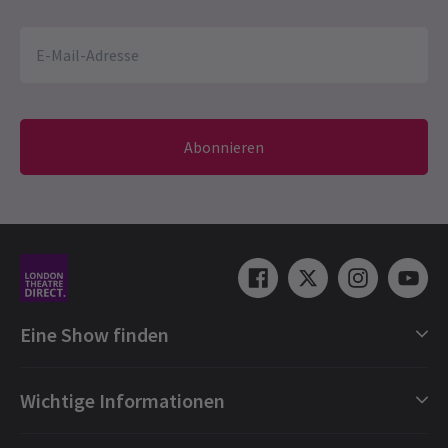
Abonnieren
Eine Show finden
Shows in London
Wichtige Informationen
London Musicals
London Theaterstücke