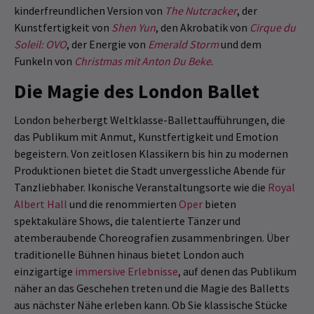
kinderfreundlichen Version von
The Nutcracker
, der
Kunstfertigkeit von
Shen Yun
, den Akrobatik von
Cirque du
Soleil: OVO
, der Energie von
Emerald Storm
und dem
Funkeln von
Christmas mit Anton Du Beke
.
Die Magie des London Ballet
London beherbergt Weltklasse-Ballettaufführungen, die
das Publikum mit Anmut, Kunstfertigkeit und Emotion
begeistern. Von zeitlosen Klassikern bis hin zu modernen
Produktionen bietet die Stadt unvergessliche Abende für
Tanzliebhaber. Ikonische Veranstaltungsorte wie die
Royal
Albert Hall
und die renommierten
Oper
bieten
spektakuläre Shows, die talentierte Tänzer und
atemberaubende Choreografien zusammenbringen. Über
traditionelle Bühnen hinaus bietet London auch
einzigartige
immersive Erlebnisse
, auf denen das Publikum
näher an das Geschehen treten und die Magie des Balletts
aus nächster Nähe erleben kann. Ob Sie klassische Stücke