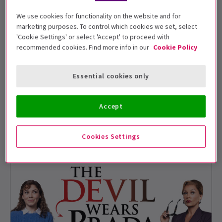
6 August 2026
We use cookies for functionality on the website and for
marketing purposes. To control which cookies we set, select
'Cookie Settings' or select 'Accept' to proceed with
Die Zusammenfassung von Death
recommended cookies. Find more info in our
Cookie Policy
Note: Das Musical im Barbican
Essential cookies only
5 August 2026
Was macht Operation Mincemeat zu
Accept
einem der besten Musicals im West
End?
Cookies Settings
5 August 2026