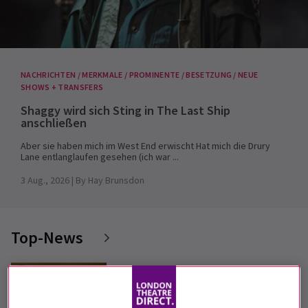
NACHRICHTEN / MERKMALE / PROMINENTE / BESETZUNG / NEUE
SHOWS + TRANSFERS
Shaggy wird sich Sting in The Last Ship
anschließen
Aber sie haben mich im West End erwischt Hat mich die Drury
Lane entlanglaufen gesehen (ich war ...
3 Aug., 2026
| By
Hay Brunsdon
Top-News
Alles, was du über Who Has Afraid
From Virginia Woolf wissen musst?