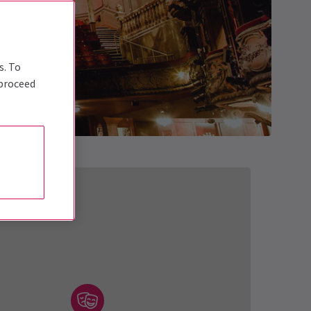
s. To
 proceed