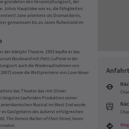
ne gründeten den Veranstaltungsort, der
e. Johns Hauptidee war es, die Fähigkeiten
alentiert! Jane arbeitete als Dramatikerin,
eater gemeinsam bis zu Janes Ruhestand im
e
 der Adelphi Theatre. 1993 kaufte er das
unset Boulevard
mit Patti LuPone in der
ltungsort auch die Wiederaufnahmen von
Anfahr
(2007) sowie die Weltpremiere von
Love Never
Näc
ltete das Theater das mit Olivier
Char
 längsten laufenden Produktion seiner
Näc
 amerikanischen Musical im West End wurde.
ar es Gastgeberin des äußerst erfolgreichen
Char
d, The Demon Barber of Fleet Street,
bevor
Weg
bernahm.