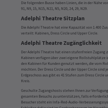
Die folgenden Busse haben Linien, die in der Nähe von
91, N9, 15, N15, N21, N5, N20, 24, 29, N29.
Adelphi Theatre Sitzplan
Die Adelphi Theatre hat eine Kapazität von 1.400 Zus
verteilt: Kabinen, Dress Circle und Upper Circle.
Adelphi Theatre Zugänglichkeit
Der Adelphi Theatre hat einen stufenfreien Zugang 
Kabinen verfügen über zwei eigene Rollstuhlplätze in
den Kabinen für Kunden genutzt werden, die vom Rol
möchten. Der Dress Circle und der Upper Circle sind
Erdgeschoss aus gibt es 41 Stufen zum Dress Circle
Kreis.
Geschulte Zugangshosts stehen Ihnen zur Verfügun
gesamten Besuchs zu unterstützen, falls erforderlic
Besucher steht ein Infa-Red-Audio-Verbesserungssy
Schleifen dafür sind im Garderobenraum im Hauptfoy