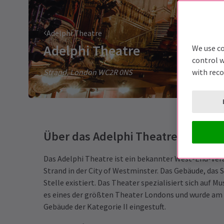
Adelphi Theatre
Adelphi Theatre
We use co
control w
Strand, London WC2R 0NS
with rec
Über das Adelphi Theatre
Das Adelphi Theatre ist ein bekannter West-End-Ve
Strand in der City of Westminster. Das Gebäude, das Si
Stelle existiert. Das Theater spezialisiert sich auf M
es eines der größten Theater Londons und wurde am
Gebäude der Kategorie II eingestuft.