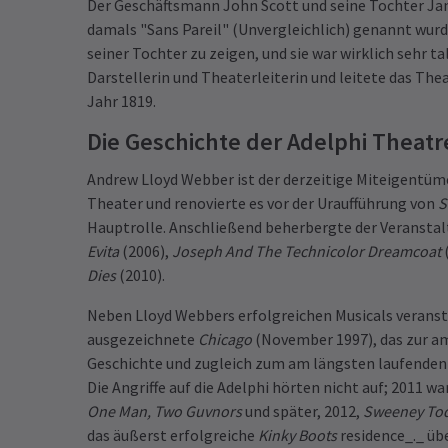
Der Geschäftsmann John Scott und seine Tochter Ja
damals "Sans Pareil" (Unvergleichlich) genannt wurd
seiner Tochter zu zeigen, und sie war wirklich sehr t
Darstellerin und Theaterleiterin und leitete das Th
Jahr 1819.
Die Geschichte der Adelphi Theatr
Andrew Lloyd Webber ist der derzeitige Miteigentümer
Theater und renovierte es vor der Uraufführung von
S
Hauptrolle. Anschließend beherbergte der Veransta
Evita
(2006),
Joseph And The Technicolor Dreamcoat
Dies
(2010).
Neben Lloyd Webbers erfolgreichen Musicals veransta
ausgezeichnete
Chicago
(November 1997), das zur am
Geschichte und zugleich zum am längsten laufenden
Die Angriffe auf die Adelphi hörten nicht auf; 2011 w
One Man, Two Guvnors
und später, 2012,
Sweeney Tod
das äußerst erfolgreiche
Kinky Boots
residence_._ ü