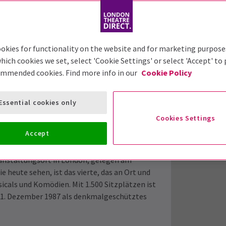
okies for functionality on the website and for marketing purpose
hich cookies we set, select 'Cookie Settings' or select 'Accept' to
ommended cookies. Find more info in our
Cookie Policy
Essential cookies only
Cookies Settings
Accept
ranstaltungsort in London, gelegen am
e heute sehen, ist das vierte, das an Ort und
usicals und Komödien. Mit 1.500 Sitzplätzen ist
 1. Dezember 1987 als denkmalgeschütztes