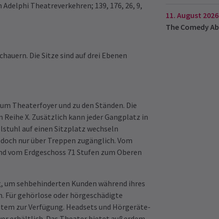
 Adelphi Theatreverkehren; 139, 176, 26, 9,
11. August 2026
The Comedy Ab
chauern. Die Sitze sind auf drei Ebenen
zum Theaterfoyer und zu den Ständen. Die
 Reihe X. Zusätzlich kann jeder Gangplatz in
lstuhl auf einen Sitzplatz wechseln
 jedoch nur über Treppen zugänglich. Vom
 und vom Erdgeschoss 71 Stufen zum Oberen
g, um sehbehinderten Kunden während ihres
h. Für gehörlose oder hörgeschädigte
stem zur Verfügung. Headsets und Hörgeräte-
er erhältlich. Das Theater bietet außerdem