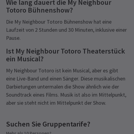
Wie lang dauert die My Neighbour
Totoro Bühnenshow?
Die My Neighbour Totoro Bühnenshow hat eine
Laufzeit von 2 Stunden und 30 Minuten, inklusive einer
Pause.
Ist My Neighbour Totoro Theaterstück
ein Musical?
My Neighbour Totoro ist kein Musical, aber es gibt
eine Live-Band und einen Sänger. Diese musikalischen
Darbietungen untermalen die Show ähnlich wie der
Soundtrack eines Films. Musik ist also im Mittelpunkt,
aber sie steht nicht im Mittelpunkt der Show.
Recent Reviews
Latest
My Neighbour Totoro
News
Bevorstehende Vorstellungszeiten
Content
4.9
Suchen Sie Gruppentarife?
Die Show zeigt Puppen, einige großformatig, die
1018
reviews
im Publikum interagieren. Die Serie behandelt
Mehr als 10 Personen?
FREITAG