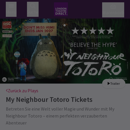
Menü
Suche
Warenkorb
Trailer
Zurück zu Plays
My Neighbour Totoro
Tickets
Betreten Sie eine Welt voller Magie und Wunder mit My
Neighbour Totoro – einem perfekten verzauberten
Abenteuer