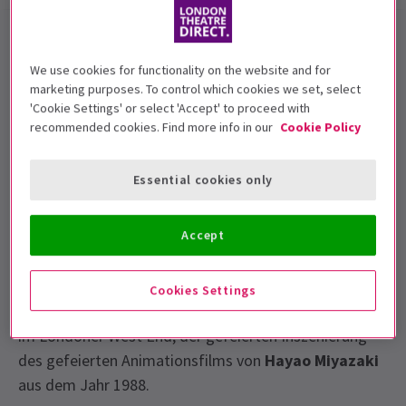
My Neighbour Totoro London-
Tickets
We use cookies for functionality on the website and for
marketing purposes. To control which cookies we set, select
'Cookie Settings' or select 'Accept' to proceed with
Die Familie Kusakabe ist mit dem Umzug vertraut!
recommended cookies. Find more info in our
Cookie Policy
Nach einem rekordverdächtigen Auftritt im Barbican
spielt das preisgekrönte
My Neighbour Totoro
London
Essential cookies only
im
Gillian Lynne Theatre
. Buchen Sie Ihre My
Neighbour Totoro Tickets jetzt.
Accept
Worum geht es My Neighbour Totoro ?
Entdecke deinen Geist mit der epischen Rückkehr der
Cookies Settings
Royal Shakespeare Company's My Neighbour Totoro
im Londoner West End, der gefeierten Inszenierung
des gefeierten Animationsfilms von
Hayao Miyazaki
aus dem Jahr 1988.