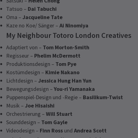
Satsuki –
Helen Chong
Tatsuo –
Dai Tabuchi
Oma –
Jacqueline Tate
Kaze no Koe/ Sänger –
Ai Ninomiya
My Neighbour Totoro London Creatives
Adaptiert von –
Tom Morton-Smith
Regisseur –
Phelim McDermott
Produktionsdesign –
Tom Pye
Kostümdesign –
Kimie Nakano
Lichtdesign –
Jessica Hung Han Yun
Bewegungsdesign –
You-ri Yamanaka
Puppenspiel-Design und -Regie –
Basilikum-Twist
Musik –
Joe Hisaishi
Orchestrierung –
Will Stuart
Sounddesign –
Tom Gayle
Videodesign –
Finn Ross
und
Andrea Scott