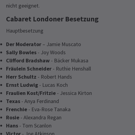
nicht geeignet.
Cabaret Londoner Besetzung
Hauptbesetzung
Der Moderator
– Jamie Muscato
Sally Bowles
- Joy Woods
Clifford Bradshaw
- Bäcker Mukasa
Fräulein Schneider
- Ruthie Henshall
Herr Schultz
- Robert Hands
Ernst Ludwig
- Lucas Koch
Fraulien Kost/Fritzie
- Jessica Kirton
Texas
- Anya Ferdinand
Frenchie
- Eva-Rose Tanaka
Rosie
- Alexandra Regan
Hans
- Tom Scanlon
Victor
- Joe Atkinson