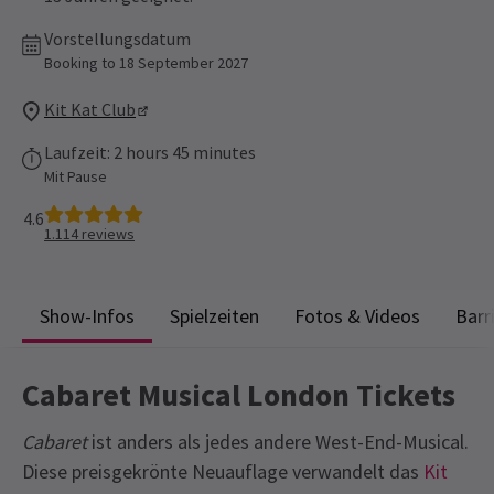
Vorstellungsdatum
Booking to 18 September 2027
Kit Kat Club
Laufzeit: 2 hours 45 minutes
Mit Pause
4.6
1.114
reviews
Show-Infos
Spielzeiten
Fotos & Videos
Barr
Cabaret Musical London Tickets
Cabaret
ist anders als jedes andere West-End-Musical.
Diese preisgekrönte Neuauflage verwandelt das
Kit