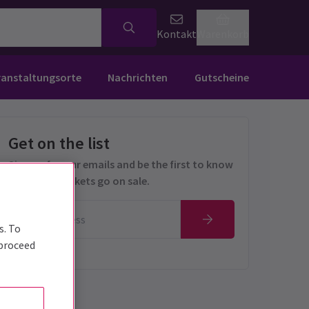
Kontakt
Warenkorb
ranstaltungsorte
Nachrichten
Gutscheine
Get on the list
Sign up for our emails and be the first to know
as soon as tickets go on sale.
s. To
 proceed