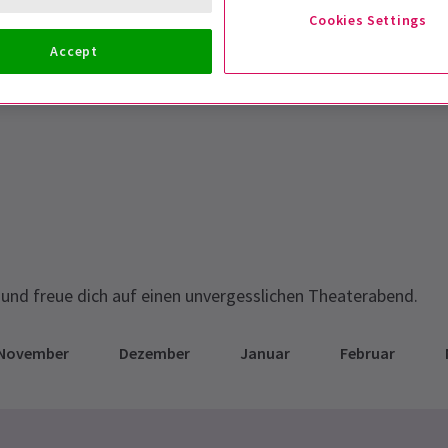
Cookies Settings
Accept
N
und freue dich auf einen unvergesslichen Theaterabend.
November
Dezember
Januar
Februar