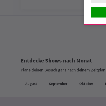
Special notes
DIESE MESSE IST JETZT GESCHLOSSE
Entdecke Shows nach Monat
Plane deinen Besuch ganz nach deinem Zeitplan 
August
September
Oktober