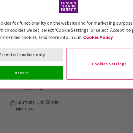
okies for functionality on the website and for marketing purpose
hich cookies we set, select 'Cookie Settings' or select 'Accept' to
ommended cookies. Find more info in our
Cookie Policy
Tickets
Essential cookies only
Cookies Settings
Accept
Vorstellungsdatum
17 - 15 June 2021
Laufzeit: 1hr 50min
Mit Pause