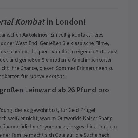
rtal Kombat
in London!
ikanischen
Autokinos
. Ein völlig kontaktfreies
ndoner West End. Genießen Sie klassische Filme,
alles sicher und bequem von Ihrem eigenen Auto aus!
urück und genießen Sie moderne Annehmlichkeiten
nicht Ihre Chance, diesen Sommer Erinnerungen zu
inokarten für
Mortal Kombat
!
n großen Leinwand ab 26 Pfund pro
ung, der es gewohnt ist, für Geld Prügel
noch weiß er nicht, warum Outworlds Kaiser Shang
n übernatürlichen Cryomancer, losgeschickt hat, um
einer Familie macht sich Cole auf die Suche nach