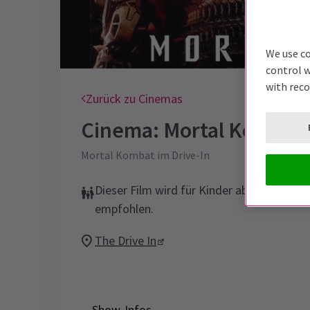
We use co
control w
with rec
Zurück zu Cinemas
Cinema: Mortal Kombat
Mortal Kombat im Drive-In
Dieser Film wird für Kinder ab 15 Jahren
empfohlen.
The Drive In
Show-Infos