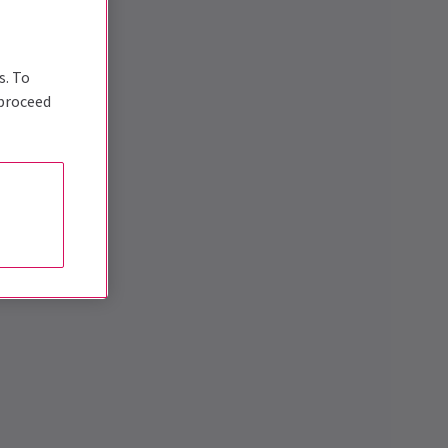
s. To
 proceed