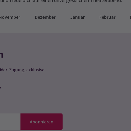
und freue dich auf einen unvergesslichen Theaterabend.
November
Dezember
Januar
Februar
n
ider-Zugang, exklusive
e
Abonnieren