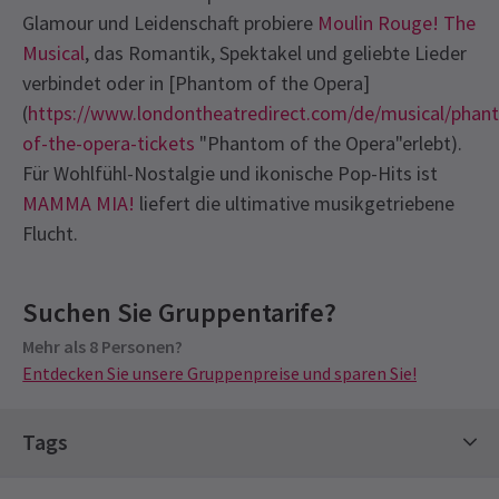
Glamour und Leidenschaft probiere
Moulin Rouge! The
Musical
, das Romantik, Spektakel und geliebte Lieder
verbindet oder in [Phantom of the Opera]
(
https://www.londontheatredirect.com/de/musical/phan
of-the-opera-tickets
"Phantom of the Opera"erlebt).
Für Wohlfühl-Nostalgie und ikonische Pop-Hits ist
MAMMA MIA!
liefert die ultimative musikgetriebene
Flucht.
Latest
Sinatra The Musical
News
Bevorstehende Vorstellungszeiten
Content
Suchen Sie Gruppentarife?
Die Show enthält Dunsteffekte, Fluchen, leichte
Gewalt, Rauchen und Nacktheit. Es könnte einige
Mehr als 8 Personen?
SAMSTAG
14:30
8 AUGUST 2026
Entdecken Sie unsere Gruppenpreise und sparen Sie!
Licht- und Videoeffekte geben, die als Stroboskop
See all
6
betrachtet werden könnten.
SAMSTAG
19:30
8 AUGUST 2026
Tags
Gruppenpreise
DIENSTAG
14:30
Hot Tickets
11 AUGUST 2026