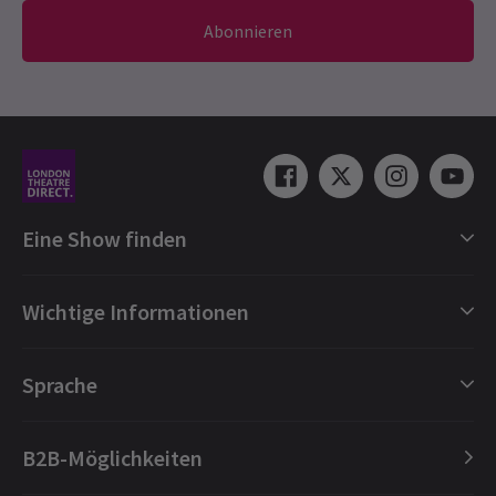
Abonnieren
Eine Show finden
Shows in London
Wichtige Informationen
London Musicals
London Theaterstücke
Geschenkgutscheine
Sprache
London Tanz
Buchungsschutz
London Oper
FAQ
English
B2B-Möglichkeiten
London Konzerte
Über uns
Español