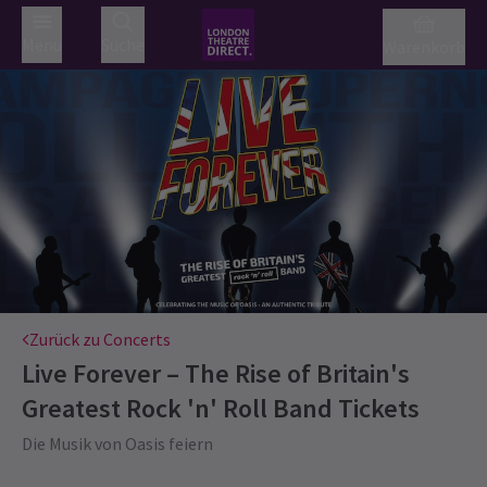
Menü
Suche
Warenkorb
Zurück zu Concerts
Live Forever – The Rise of Britain's
Greatest Rock 'n' Roll Band
Tickets
Die Musik von Oasis feiern