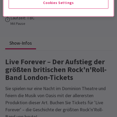
Cookies Settings
Dominion Theatre
Laufzeit: TBC
Mit Pause
Show-Infos
Live Forever – Der Aufstieg der
größten britischen Rock'n'Roll-
Band London-Tickets
Sie spielen nur eine Nacht im Dominion Theatre und
feiern die Musik von Oasis mit der allerersten
Produktion dieser Art. Buchen Sie Tickets für 'Live
Forever' – die Geschichte der größten Rock'n'Roll-
Band von heute!