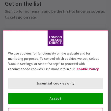
Get on the list
Sign up for our emails and be the first to know as soon as
tickets go on sale.
We use cookies for functionality on the website and for
marketing purposes. To control which cookies we set, select
'Cookie Settings' or select 'Accept' to proceed with
recommended cookies. Find more info in our
Cookie Policy
Kinder unter 5 Jahren dürfen nicht ins
Theater aufgenommen werden. Kinder im
Essential cookies only
Alter von 15 Jahren oder jünger müssen von
einem Erwachsenen begleitet werden
Accept
Vorstellungsdatum
3 August 2025