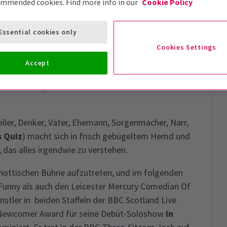
ommended cookies. Find more info in our
Cookie Policy
Essential cookies only
Cookies Settings
on Palladium
!
Accept
e Medien. Hipster. Wut. Medizin. Manieren.
teller, Denker, Vater, Ehemann, Sorgenmacher, Narr,
 Quiz
) macht sich in frisch gebügeltem Hemd und
 das alles irgendwie zu verstehen.
chottischen Bühne aufzutreten, und im folgenden
Funny als auch den Leicester Mercury Comedian Of
nstler in beiden Staffeln der BBC Scotland Live
t Newcomer Award für seine Debüt-Soloshow
in