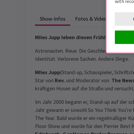
with rec
Show-Infos
Fotos & Videos
Miles Jupp
leben
diesen Frühling
im
Lond
Astronauten. Reue. Die Geschlechter. Sozial
Identität. Verlorene Sachen. Andere Dinge.
Miles Jupp
(Stand-up, Schauspieler, Schrifts
Star von
Rev.
und Moderator von
The News
kräftigen Hosen auf die Straße und versucht,
Im Jahr 2000 begann er, Stand-up auf der s
Jahr gewann er sowohl So You Think You're 
The Year. Bald wurde er ein regelmäßiger Kü
Floor Show und wurde für den Perrier Bes