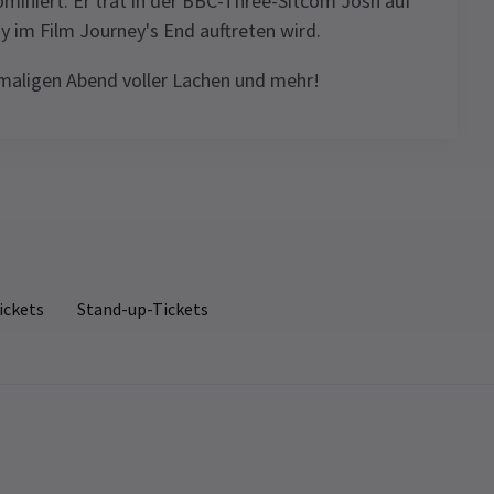
ominiert. Er trat in der BBC-Three-Sitcom Josh auf
y im Film Journey's End auftreten wird.
nmaligen Abend voller Lachen und mehr!
ickets
Stand-up-Tickets