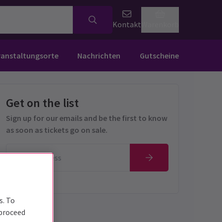
Kontakt
Warenkorb
ranstaltungsorte
Nachrichten
Gutscheine
Get on the list
Sign up for our emails and be the first to know
as soon as tickets go on sale.
s. To
 proceed