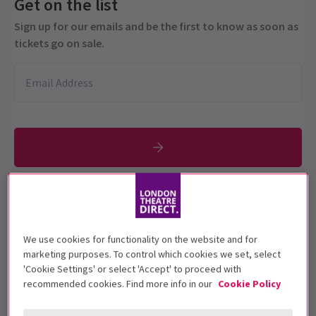
Get on the list
Sign up for our emails and be the first to know as soon as
tickets go on sale.
Zur Bestätigung.
Vorstellungsdatum
We use cookies for functionality on the website and for
5 December 2023 – 20 January 2024
marketing purposes. To control which cookies we set, select
'Cookie Settings' or select 'Accept' to proceed with
Sadler's Wells
recommended cookies. Find more info in our
Cookie Policy
Laufzeit: 1 hour 55 minutes (including one