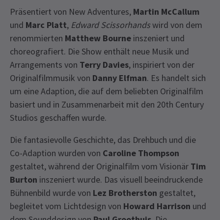
Präsentiert von New Adventures,
Martin McCallum
und
Marc Platt
,
Edward Scissorhands
wird von dem
renommierten
Matthew Bourne
inszeniert und
choreografiert. Die Show enthält neue Musik und
Arrangements von
Terry Davies
, inspiriert von der
Originalfilmmusik von
Danny Elfman
. Es handelt sich
um eine Adaption, die auf dem beliebten Originalfilm
basiert und in Zusammenarbeit mit den 20th Century
Studios geschaffen wurde.
Die fantasievolle Geschichte, das Drehbuch und die
Co-Adaption wurden von
Caroline Thompson
gestaltet, während der Originalfilm vom Visionär
Tim
Burton
inszeniert wurde. Das visuell beeindruckende
Bühnenbild wurde von
Lez Brotherston
gestaltet,
begleitet vom Lichtdesign von
Howard Harrison
und
dem Sounddesign von
Paul Groothuis
. Die