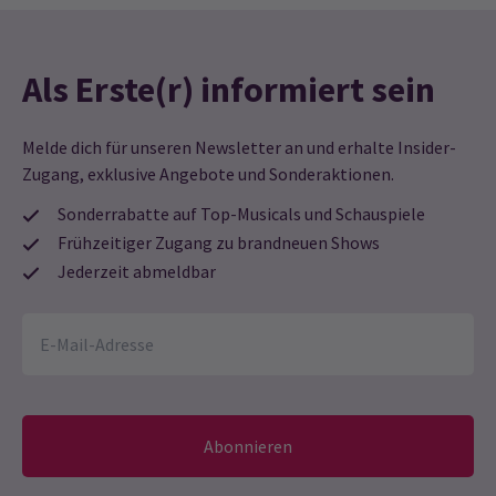
Reisende aus Griechenland.
Als Erste(r) informiert sein
Nick Walker
21. Januar
Unglaublich unterhaltsam Viel 50er-Jahre-Tanz und ein
großartiges Set Ein wunderbarer Abend insgesamt
Melde dich für unseren Newsletter an und erhalte Insider-
Zugang, exklusive Angebote und Sonderaktionen.
Anna Finney
21. Januar
Sonderrabatte auf Top-Musicals und Schauspiele
Diese Inszenierung von Edward Scissorhands war fabelhaft. Meine
Frühzeitiger Zugang zu brandneuen Shows
Freunde und ich haben es sehr genossen.
Jederzeit abmeldbar
Patrick J Davison
21. Januar
Alles daran war wunderbar
Tyrone Robinson
21. Januar
Erstaunlich!!!
Abonnieren