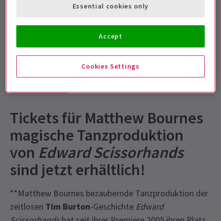
Essential cookies only
20 minute interval)
Mit Pause
Accept
4.5
81
reviews
Cookies Settings
Show-Infos
Barrierefreiheit
Bewertungen
Tickets für Matthew Bournes
magische Tanzproduktion
von
Edward Scissorhands
sind jetzt erhältlich!
**Matthew Bournes bezaubernde Tanzproduktion der
zeitlosen
Tim Burton
-Geschichte
Edward
Scissorhands
hat seit ihrer Premiere 2005 ihren Platz