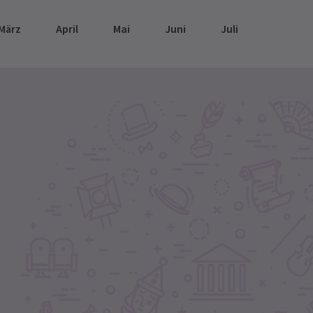
März
April
Mai
Juni
Juli