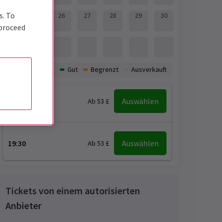
s. To
24
25
26
27
28
29
30
 proceed
31
Verfügbarkeit:
Gut
Begrenzt
Ausverkauft
15:00
Auswählen
Ab 53 £
19:30
Auswählen
Ab 53 £
Tickets von einem autorisierten
Anbieter