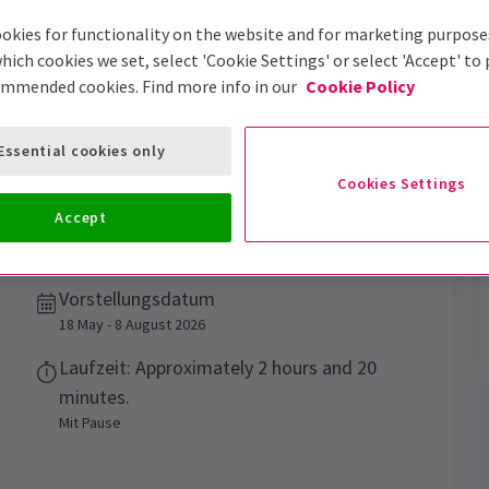
okies for functionality on the website and for marketing purpose
hich cookies we set, select 'Cookie Settings' or select 'Accept' to
ommended cookies. Find more info in our
Cookie Policy
Trailer
Essential cookies only
Cookies Settings
s
Accept
Vorstellungsdatum
18 May - 8 August 2026
Laufzeit: Approximately 2 hours and 20
minutes.
Mit Pause