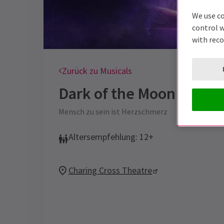
We use co
control w
with rec
Zurück zu Musicals
Dark of the Moon
Ticket
Mensch zu sein ist Herzschmerz
Altersempfehlung: 12+
Charing Cross Theatre