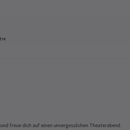
r
tre
SAMSTAG
8 AUGUST 2026
19:30
rstellung auszuwählen
und freue dich auf einen unvergesslichen Theaterabend.