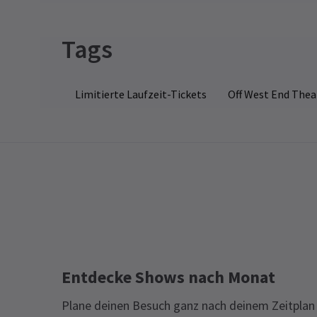
Diese Produktion wird blinkende Lichter
Spielzeiten
und Stroboskop, Haze, laute, plötzliche
Tags
Geräusche enthalten. Schüsse und Feue
Bevorstehende Vorstellungszeiten
Limitierte Laufzeit-Tickets
Off West End Thea
SAMSTAG
8 AUGUST 2026
15:00
Vorstellungsmonate
Springe direkt zu einem Monat, um eine Vo
August 2026
Entdecke Shows nach Monat
Plane deinen Besuch ganz nach deinem Zeitplan 