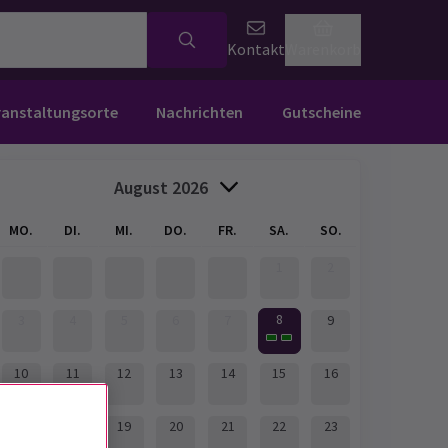
Kontakt
Warenkorb
ranstaltungsorte
Nachrichten
Gutscheine
August 2026
MO.
DI.
MI.
DO.
FR.
SA.
SO.
1
2
8
3
4
5
6
7
9
10
11
12
13
14
15
16
17
18
19
20
21
22
23