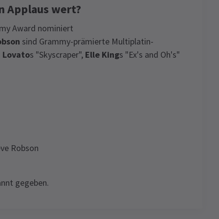
n Applaus wert?
mmy Award nominiert
obson
sind Grammy-prämierte Multiplatin-
 Lovato
s "Skyscraper",
Elle King
s "Ex's and Oh's"
eve Robson
annt gegeben.