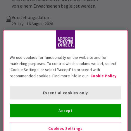
von einem Erwachsenen begleitet werden.
Vorstellungsdatum
29 July - 16 August 2026
Queen Elizabeth Hall, Southbank Centre
Laufzeit: Approximately 1 hour and 15
minutes.
We use cookies for functionality on the website and for
Ohne Pause
marketing purposes. To control which cookies we set, select
'Cookie Settings' or select 'Accept' to proceed with
recommended cookies. Find more info in our
Cookie Policy
Show-Infos
Spielzeiten
Fotos & Videos
Barr
Essential cookies only
Dog Man: The Musical London-
Tickets
Accept
Vollgepackt mit Humor, Herz und energiegeladenem
Cookies Settings