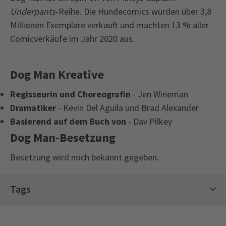
Underpants
-Reihe. Die Hundecomics wurden über 3,8
Millionen Exemplare verkauft und machten 13 % aller
Comicverkäufe im Jahr 2020 aus.
Dog Man Kreative
Regisseurin und Choreografin
- Jen Wineman
Dramatiker
- Kevin Del Aguila und Brad Alexander
Basierend auf dem Buch von
- Dav Pilkey
Dog Man-Besetzung
Besetzung wird noch bekannt gegeben.
Bevorstehende Vorstellungszeiten
Access
Tags
British Sign Language Interpretation (BSL)
Performance – Freitag, 7. August 2026 um 14:30
DIENSTAG
14:30
Familienfreundliche Tickets
11 AUGUST 2026
Uhr. Audio-Beschriebene Performance – Dienstag,