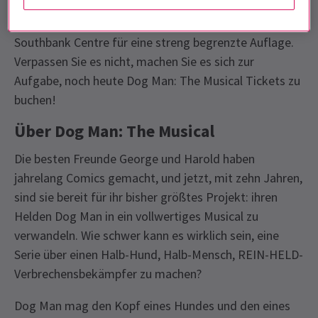
Chaos aus
Dav Pilkeys geliebten Büchern
spielt
Dog
Man: The Musical
auf dem Queen Elizabeth Hall,
Southbank Centre für eine streng begrenzte Auflage.
Verpassen Sie es nicht, machen Sie es sich zur
Aufgabe, noch heute Dog Man: The Musical Tickets zu
buchen!
Über Dog Man: The Musical
Die besten Freunde George und Harold haben
jahrelang Comics gemacht, und jetzt, mit zehn Jahren,
sind sie bereit für ihr bisher größtes Projekt: ihren
Helden Dog Man in ein vollwertiges Musical zu
verwandeln. Wie schwer kann es wirklich sein, eine
Serie über einen Halb-Hund, Halb-Mensch, REIN-HELD-
Verbrechensbekämpfer zu machen?
Dog Man mag den Kopf eines Hundes und den eines