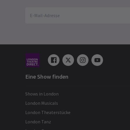
Da
Tr
13
NA
E
S
De
ve
Eine Show finden
de
7 
Shows in London
London Musicals
Mehr News
London Theaterstücke
London Tanz