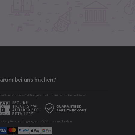
arum bei uns buchen?
antiert sichere Zahlungen und offizieller Ticketanbieter
r akzeptieren alle gängigen Zahlungsmethoden