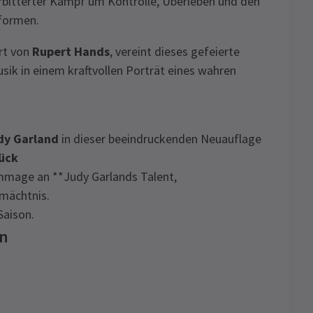
 erbitterter Kampf um Kontrolle, Überleben und den
rformen.
rt von
Rupert Hands
, vereint dieses gefeierte
ik in einem kraftvollen Porträt eines wahren
dy Garland
in dieser beeindruckenden Neuauflage
tück
mage an **Judy Garlands Talent,
rmächtnis.
Saison.
en