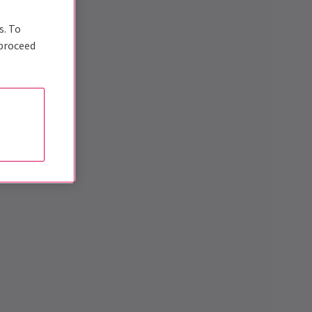
s. To
 proceed