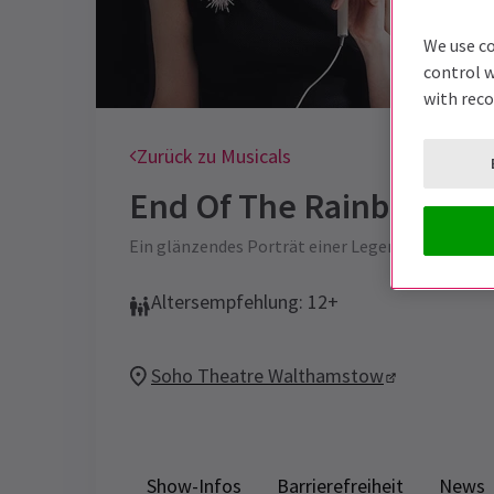
We use co
control w
with rec
Zurück zu Musicals
End Of The Rainbow
Tic
Ein glänzendes Porträt einer Legende am Rand 
Altersempfehlung: 12+
Soho Theatre Walthamstow
Show-Infos
Barrierefreiheit
News