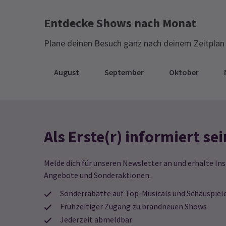
'E
IC
Entdecke Shows nach Monat
JU
WE
Da
Plane deinen Besuch ganz nach deinem Zeitplan 
29
August
September
Oktober
NA
E
N
A
AL
Als Erste(r) informiert sei
VE
7 
Melde dich für unseren Newsletter an und erhalte Ins
Angebote und Sonderaktionen.
Sonderrabatte auf Top-Musicals und Schauspiel
NA
E
Frühzeitiger Zugang zu brandneuen Shows
U
Jederzeit abmeldbar