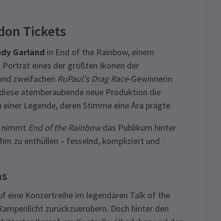
don Tickets
udy Garland
in End of the Rainbow, einem
orträt eines der größten Ikonen der
 und zweifachen
RuPaul's Drag Race
-Gewinnerin
t diese atemberaubende neue Produktion die
len einer Legende, deren Stimme eine Ära prägte.
e nimmt
End of the Rainbow
das Publikum hinter
hm zu enthüllen – fesselnd, kompliziert und
ns
uf eine Konzertreihe im legendären Talk of the
 Rampenlicht zurückzuerobern. Doch hinter den