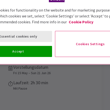
okies for functionality on the website and for marketing purpose
hich cookies we set, select 'Cookie Settings' or select 'Accept' to
ommended cookies. Find more info in our
Cookie Policy
Essential cookies only
kets
Cookies Settings
Accept
des Rampenlichts.
Vorstellungsdatum
Fri 15 May – Sun 21 Jun 26
Laufzeit: 2h 30 min
Mit Pause