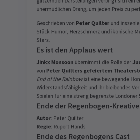
glitzernden Darstellungen verbirgt sich ein
unermüdlichen Drang, um jeden Preis zu pe
Geschrieben von
Peter Quilter
und inszenie
Stück Humor, Herzschmerz und ikonische Mus
Stars.
Es ist den Applaus wert
Jinkx Monsoon
übernimmt die Rolle der
Ju
von
Peter Quilters gefeiertem Theaters
End of the Rainbow
ist eine bewegende Hom
Widerstandsfähigkeit und ihr bleibendes Ve
Spielen für eine streng begrenzte Londoner 
Ende der Regenbogen-Kreativ
Autor
: Peter Quilter
Regie
: Rupert Hands
Ende des Regenbogens Cast