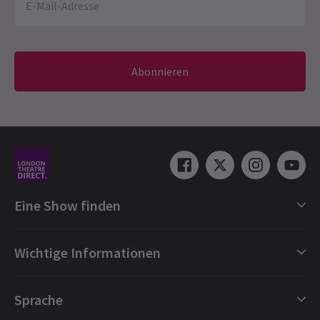
Abonnieren
Eine Show finden
Shows in London
Wichtige Informationen
London Musicals
London Theaterstücke
Geschenkgutscheine
Sprache
London Tanz
Buchungsschutz