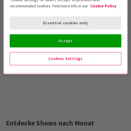
recommended cookies. Find more info in our
Cookie Policy
Cambridge Theatre
Laufzeit: null
Essential cookies only
Mit Pause
Accept
Show-Infos
Barrierefreiheit
Cookies Settings
Special notes
Laufzeit: 2:20
Entdecke Shows nach Monat