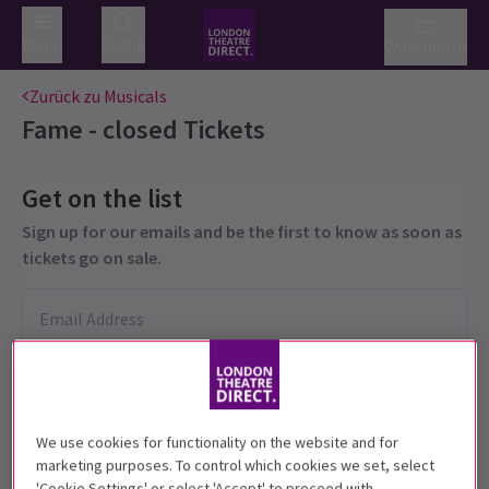
Menü
Suche
Warenkorb
Zurück zu Musicals
Fame - closed
Tickets
Get on the list
Sign up for our emails and be the first to know as soon as
tickets go on sale.
We use cookies for functionality on the website and for
marketing purposes. To control which cookies we set, select
'Cookie Settings' or select 'Accept' to proceed with