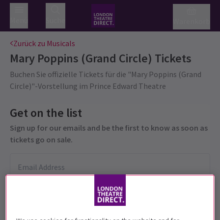
Menü
Suche
Warenkorb
Zurück zu Musicals
Mary Poppins (Grand Circle)
Tickets
Buchen Sie offizielle Tickets für die "Mary Poppins (Grand
Circle)"-Vorstellung im Prince Edward Theatre
Get on the list
Sign up for our emails and be the first to know as soon as
tickets go on sale.