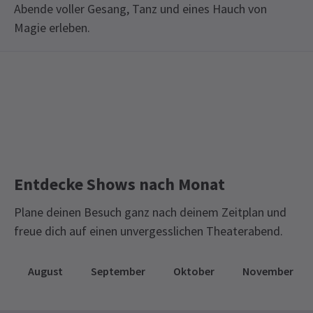
Abende voller Gesang, Tanz und eines Hauch von
Magie erleben.
Special notes
Laufzeit: 3 Stunden
MARY POPPINS GRUPPENTARIFE
Gültig bis:
24. Sep 2005
Für diese Show gibt es keine Gruppenrabatte
Nur volle Ticketpreise:
£59
Entdecke Shows nach Monat
Bitte beachten Sie, dass alle Samstags-
Plane deinen Besuch ganz nach deinem Zeitplan und
Matinees bis zum Ende des aktuellen
freue dich auf einen unvergesslichen Theaterabend.
Buchungszeitraums AUSVERKAUFT sind!
August
September
Oktober
November
Die aktuelle Produktion von Mary Poppins wurde
bis zum 1. April 2006 verlängert. Allerdings, Die