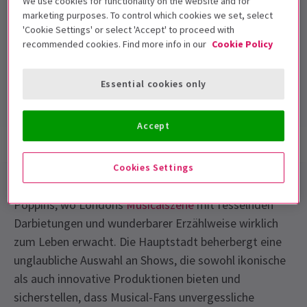
We use cookies for functionality on the website and for
marketing purposes. To control which cookies we set, select
'Cookie Settings' or select 'Accept' to proceed with
recommended cookies. Find more info in our
Cookie Policy
Prince Edward Theatre
Laufzeit:
Essential cookies only
Mit Pause
Accept
Show-Infos
Barrierefreiheit
Cookies Settings
Tauchen Sie ein in die bezaubernde Welt von Mary
Poppins, wo Londons
Musicalszene
mit fesselnden
Darbietungen und wunderbarer Erzählweise wirklich
zum Leben erwacht. Die Hauptstadt beherbergt eine
unglaubliche Auswahl an Shows, die sowohl ikonische
als auch innovative Produktionen bieten und
sicherstellen, dass Musical-Fans unvergessliche