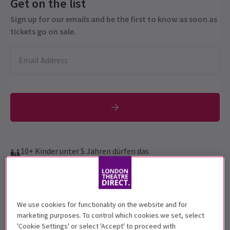
Get on the list
Sign up for our emails and be the first to know as soon as
tickets go on sale.
10+ Kinder unter 5 Jahren dürfen das
Auditorium nicht betreten
Vorstellungsdatum
11 April - 7 September 2025
We use cookies for functionality on the website and for
marketing purposes. To control which cookies we set, select
London Coliseum
'Cookie Settings' or select 'Accept' to proceed with