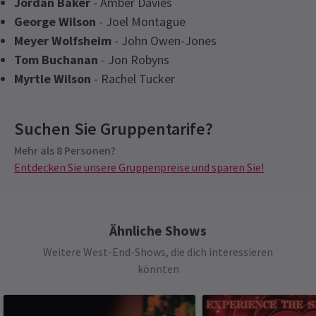
Jordan Baker
- Amber Davies
George Wilson
- Joel Montague
Meyer Wolfsheim
- John Owen-Jones
Tom Buchanan
- Jon Robyns
Myrtle Wilson
- Rachel Tucker
Latest
The Great Gatsby Musical
News
Suchen Sie Gruppentarife?
Gruppenpreise
Mehr als 8 Personen?
Sonderpreise für Gruppen ab 8 Personen
Entdecken Sie unsere Gruppenpreise und sparen Sie!
Entdecken Sie unsere Gruppenpreise und sparen Sie!
See all
5
Ähnliche Shows
Weitere West-End-Shows, die dich interessieren
könnten