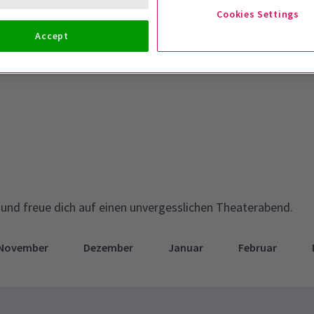
Cookies Settings
Accept
N
und freue dich auf einen unvergesslichen Theaterabend.
November
Dezember
Januar
Februar