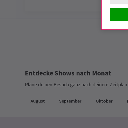
Special notes
DIESE MESSE IST JETZT GESCHLOSSE
Entdecke Shows nach Monat
Plane deinen Besuch ganz nach deinem Zeitplan 
August
September
Oktober