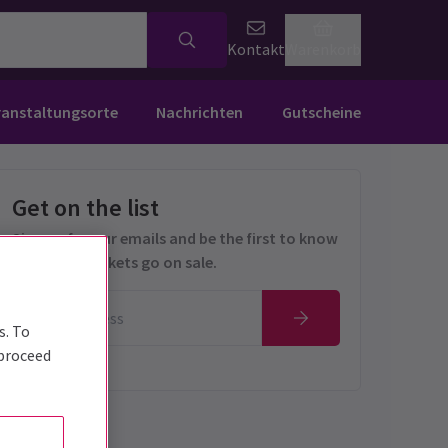
Kontakt
Warenkorb
ranstaltungsorte
Nachrichten
Gutscheine
Get on the list
Sign up for our emails and be the first to know
as soon as tickets go on sale.
s. To
 proceed