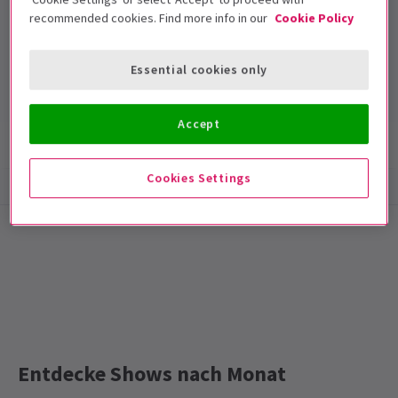
recommended cookies. Find more info in our
Cookie Policy
Duchess Theatre
Laufzeit: null
Essential cookies only
Mit Pause
Accept
Show-Infos
Barrierefreiheit
Cookies Settings
Special notes
Laufzeit: Wird noch festgelegt.
Entdecke Shows nach Monat