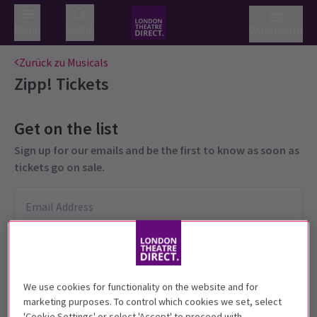
Menü
Suche
Warenkorb
Zurück zu Musicals
Zipp!
Tickets
Get on the list
Sign up for our emails and be the first to know as soon as
tickets go on sale.
We use cookies for functionality on the website and for
marketing purposes. To control which cookies we set, select
'Cookie Settings' or select 'Accept' to proceed with