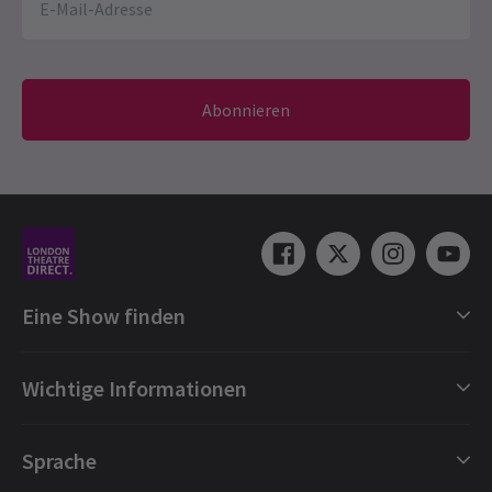
Abonnieren
Eine Show finden
Shows in London
Wichtige Informationen
London Musicals
London Theaterstücke
Geschenkgutscheine
Sprache
London Tanz
Buchungsschutz