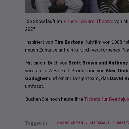
Die Show läuft im
Prince Edward Theatre
von Mit
2027.
Inspiriert von
Tim Burtons
Kultfilm von 1988 fol
neuen Zuhause auf ein kürzlich verstorbenes Paar
Mit einem Buch von
Scott Brown und Anthony
wird diese West-End-Produktion von
Alex Timb
Gallagher
und einem Designteam, das
David K
umfasst.
Buchen Sie noch heute Ihre
Tickets für Beetlejui
Tagged as
NACHRICHTEN
MERKMALE
BESET