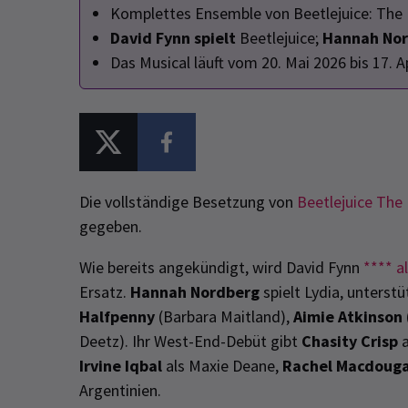
Komplettes Ensemble von Beetlejuice: The
David Fynn spielt
Beetlejuice;
Hannah No
Das Musical läuft vom 20. Mai 2026 bis 17. A
Die vollständige Besetzung von
Beetlejuice The
gegeben.
Wie bereits angekündigt, wird David Fynn
****
al
Ersatz.
Hannah Nordberg
spielt Lydia, unterst
Halfpenny
(Barbara Maitland),
Aimie Atkinson
Deetz). Ihr West-End-Debüt gibt
Chasity Crisp
a
Irvine Iqbal
als Maxie Deane,
Rachel Macdouga
Argentinien.