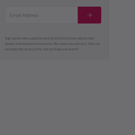
Sign up for news updates and be the first to hear about new
shows and exclusive discounts. We value your privacy. You can
unsubscribe at any time, but we hope you won't!