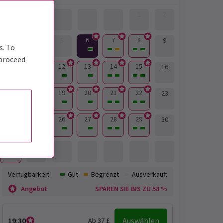
1
2
6
7
8
3
4
5
9
s. To
 proceed
10
11
12
13
14
15
16
17
18
19
20
21
22
23
24
25
26
27
28
29
30
31
Verfügbarkeit:
Gut
Begrenzt
Ausverkauft
Angebot
SPAREN SIE BIS ZU 58 %
19:30
Auswählen
Ab 37 £