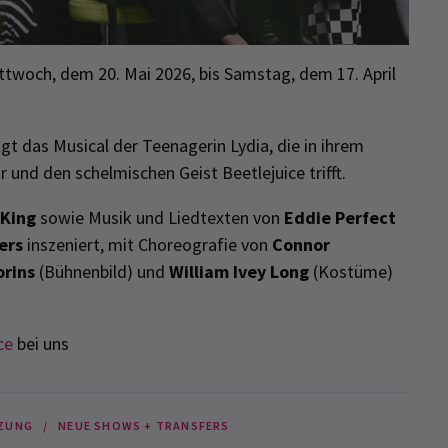
twoch, dem 20. Mai 2026, bis Samstag, dem 17. April
gt das Musical der Teenagerin Lydia, die in ihrem
 und den schelmischen Geist Beetlejuice trifft.
 King
sowie Musik und Liedtexten von
Eddie Perfect
ers
inszeniert
, mit Choreografie von
Connor
orins
(Bühnenbild) und
William Ivey Long
(Kostüme
)
ce
bei uns
ZUNG
NEUE SHOWS + TRANSFERS