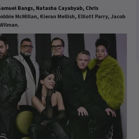
amuel Bangs, Natasha Cayabyab, Chris
obbie McMillan
,
Kieran Mellish
,
Elliott Parry
,
Jacob
 Wilman
.