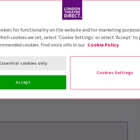
okies for functionality on the website and for marketing purpose
hich cookies we set, select 'Cookie Settings' or select 'Accept' to
ommended cookies. Find more info in our
Cookie Policy
Essential cookies only
Cookies Settings
e komplette West End-
Accept