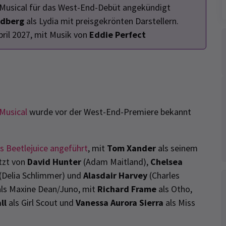
 Musical für das West-End-Debüt angekündigt
rdberg
als Lydia mit preisgekrönten Darstellern.
pril 2027, mit Musik von
Eddie Perfect
 Musical
wurde vor der West-End-Premiere bekannt
s Beetlejuice angeführt
, mit
Tom Xander
als seinem
ützt von
David Hunter
(Adam Maitland),
Chelsea
(Delia Schlimmer) und
Alasdair Harvey
(Charles
ls Maxine Dean/Juno, mit
Richard Frame
als Otho,
ll
als Girl Scout und
Vanessa Aurora Sierra
als Miss