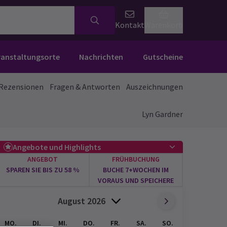
Kontakt
Warenkorb
ranstaltungsorte
Nachrichten
Gutscheine
Rezensionen
Fragen & Antworten
Auszeichnungen
Lyn Gardner
Angebote und Highlights
ANGEBOT
FRÜHBUCHUNG
SPAREN SIE BIS ZU 58 %
BUCHE 7+WOCHEN IM
VORAUS UND SPEICHERE
August 2026
MO.
DI.
MI.
DO.
FR.
SA.
SO.