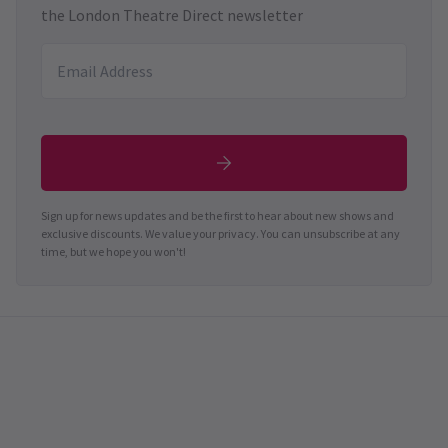
the London Theatre Direct newsletter
Sign up for news updates and be the first to hear about new shows and
exclusive discounts. We value your privacy. You can unsubscribe at any
time, but we hope you won't!