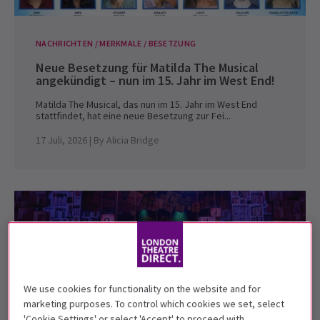
NACHRICHTEN / MERKMALE / BESETZUNG
Neue Besetzung für Matilda The Musical
angekündigt – nun im 15. Jahr im West End!
Matilda The Musical, das nun im 15. Jahr im West End
stattfindet, hat eine neue Besetzung zur Fei...
17 Juli, 2026
| By
Alicia Bridge
We use cookies for functionality on the website and for
marketing purposes. To control which cookies we set, select
'Cookie Settings' or select 'Accept' to proceed with