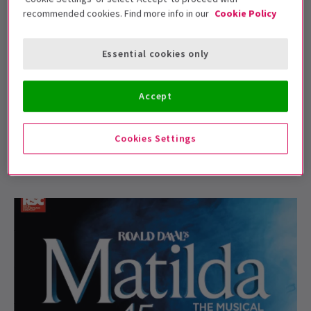
recommended cookies. Find more info in our
Cookie Policy
Essential cookies only
NACHRICHTEN
Sendungen, die Matilda The Musical ähneln
Accept
Die ein bisschen freche Klugscheißerin Matilda begeistert
seit über 15 Jahren das Publikum im We...
Cookies Settings
6 Juli, 2026
| By
Carly Clements-Yu