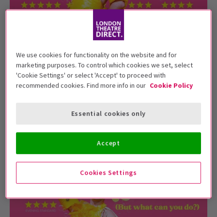
NACHRICHTEN
We use cookies for functionality on the website and for
My Son's A Queer (But What Can You Do)
marketing purposes. To control which cookies we set, select
kündigt eine Verlängerung an.
'Cookie Settings' or select 'Accept' to proceed with
recommended cookies. Find more info in our
Cookie Policy
Tauchen Sie ein in die herzerwärmende Welt von My Son's
A Queer (But What Can You Do), der von de...
21 Feb., 2023
| By
Kevin Thomas
Essential cookies only
Accept
Cookies Settings