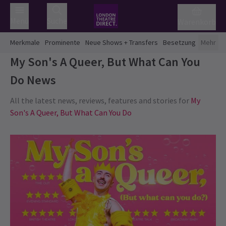
Menü
Suche
Warenkorb
Merkmale
Prominente
Neue Shows + Transfers
Besetzung
Mehr
My Son's A Queer, But What Can You
Do
News
All the latest news, reviews, features and stories for
My
Son's A Queer, But What Can You Do