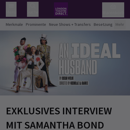
Menü
Suche
Warenkorb
Merkmale
Prominente
Neue Shows + Transfers
Besetzung
Mehr
EXKLUSIVES INTERVIEW
MIT SAMANTHA BOND