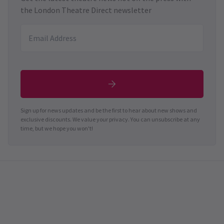
the London Theatre Direct newsletter
Sign up for news updates and be the first to hear about new shows and
exclusive discounts. We value your privacy. You can unsubscribe at any
time, but we hope you won't!