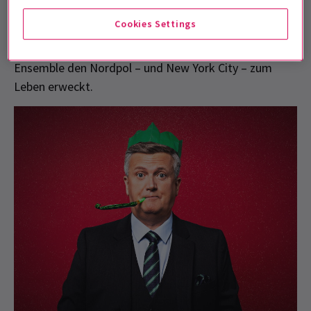
von
Rosanna Hyland
als Emily Hobbs,
Martyn Ellis
Cookies Settings
als Weihnachtsmann,
Lucinda Lawrence
als Deb und
Dermot Canavan
als Filialleiter, wobei ein talentiertes
Ensemble den Nordpol – und New York City – zum
Leben erweckt.