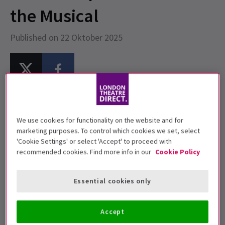
the Musical
Published on 22 Oktober 2025
Weihnachten kommt früh im West End! Brandneue
Charakterporträts wurden für
Elf the Musical
We use cookies for functionality on the website and for
veröffentlicht, das in dieser festlichen Saison vom 28.
marketing purposes. To control which cookies we set, select
'Cookie Settings' or select 'Accept' to proceed with
Oktober 2025 bis zum 3. Januar 2026 im
Aldwych
recommended cookies. Find more info in our
Cookie Policy
Theatre
nach London zurückkehrt.
In der Serie spielen
Joel Montague
(
Hamilton
,
The
Essential cookies only
Great Gatsby
) Buddy,
Carrie Hope Fletcher
(
Les
Misérables
,
Cinderella
) Jovie und
Aled Jones MBE
Accept
(
Songs of Praise
) Walter Hobbs. Sie werden begleitet