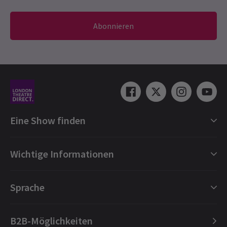
Abonnieren
Eine Show finden
Shows in London
Wichtige Informationen
London Musicals
London Theaterstücke
Geschenkgutscheine
Sprache
London Tanz
Buchungsschutz
London Oper
FAQ
English
B2B-Möglichkeiten
London Konzerte