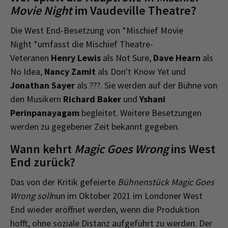
Movie Night
im Vaudeville Theatre?
Die West End-Besetzung von *Mischief Movie
Night *umfasst die Mischief Theatre-
Veteranen
Henry Lewis
als Not Sure,
Dave Hearn
als
No Idea,
Nancy Zamit
als Don't Know Yet und
Jonathan Sayer
als ???. Sie werden auf der Bühne von
den Musikern
Richard Baker
und
Yshani
Perinpanayagam
begleitet. Weitere Besetzungen
werden zu gegebener Zeit bekannt gegeben.
Wann kehrt
Magic Goes Wrong
ins West
End zurück?
Das von der Kritik gefeierte
Bühnenstück Magic Goes
Wrong soll
nun im Oktober 2021 im Londoner West
End wieder eröffnet werden, wenn die Produktion
hofft, ohne soziale Distanz aufgeführt zu werden. Der