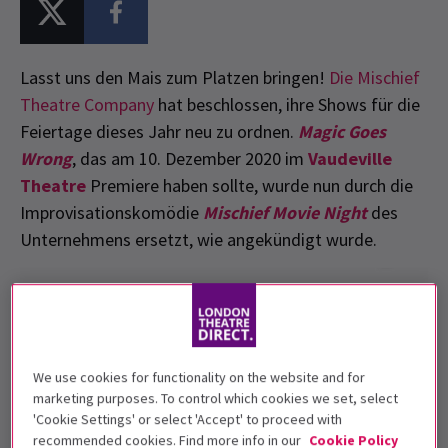
Lasst uns den Mais zum Platzen bringen!
Die Mischief
Theatre Company
hat beschlossen, ihre Shows für die
Feiertage dieses Jahr neu zu ordnen.
Magic Goes
Wrong
, das am 10. Dezember 2020 im
Vaudeville
Theatre
Premiere haben sollte, wurde nun durch die
Improvisationskomödie
Mischief Movie Night
des
Unternehmens ersetzt, wie angekündigt wurde.
We use cookies for functionality on the website and for
marketing purposes. To control which cookies we set, select
'Cookie Settings' or select 'Accept' to proceed with
recommended cookies. Find more info in our
Cookie Policy