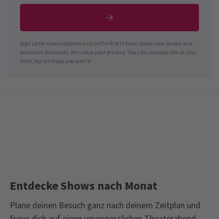
Sign up for news updates and be the first to hear about new shows and
exclusive discounts. We value your privacy. You can unsubscribe at any
time, but we hope you won't!
Entdecke Shows nach Monat
Plane deinen Besuch ganz nach deinem Zeitplan und
freue dich auf einen unvergesslichen Theaterabend.