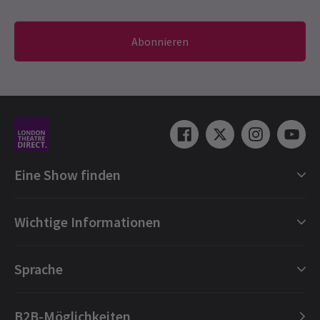
Abonnieren
Eine Show finden
Shows in London
Wichtige Informationen
London Musicals
London Theaterstücke
Geschenkgutscheine
Sprache
London Tanz
Buchungsschutz
London Oper
FAQ
English
B2B-Möglichkeiten