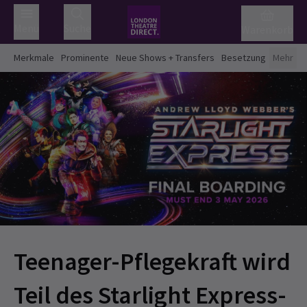
Menü
Suche
Warenkorb
Merkmale
Prominente
Neue Shows + Transfers
Besetzung
Mehr
Teenager-Pflegekraft wird
Teil des Starlight Express-