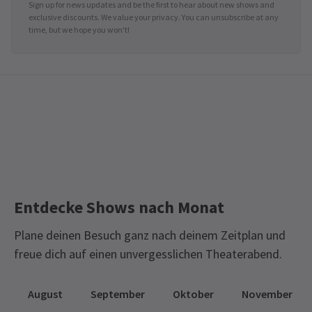
Sign up for news updates and be the first to hear about new shows and
exclusive discounts. We value your privacy. You can unsubscribe at any
time, but we hope you won't!
Entdecke Shows nach Monat
Plane deinen Besuch ganz nach deinem Zeitplan und
freue dich auf einen unvergesslichen Theaterabend.
August
September
Oktober
November