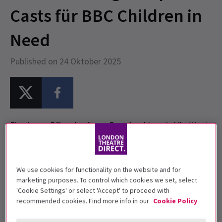
Casts für BBC Children in
Need
Published on 24 Oktober 2025
Eine junge Pflegekraft aus East Ayrshire wird ihr West-
End-Debüt in
Starlight Express
für BBC Children in
Need 2025 geben.
We use cookies for functionality on the website and for
Wie Andrew Lloyd Webber
in
The One Show
marketing purposes. To control which cookies we set, select
enthüllte, wird die 17-jährige Eloise am Freitag, den
'Cookie Settings' or select 'Accept' to proceed with
14. November, während des Appellabends beim
recommended cookies. Find more info in our
Cookie Policy
Hochgeschwindigkeitsensemble für eine besondere