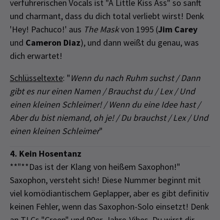
verführerischen Vocals ist "A Little Kiss Ass" so sanft
und charmant, dass du dich total verliebt wirst! Denk
'Hey! Pachuco!' aus
The Mask
von 1995 (
Jim Carey
und
Cameron Diaz
), und dann weißt du genau, was
dich erwartet!
Schlüsseltexte
: "
Wenn du nach Ruhm suchst / Dann
gibt es nur einen Namen / Brauchst du / Lex / Und
einen kleinen Schleimer! / Wenn du eine Idee hast /
Aber du bist niemand, oh je! / Du brauchst / Lex / Und
einen kleinen Schleimer
"
4. Kein Hosentanz
**"**Das ist der Klang von heißem Saxophon!"
Saxophon, versteht sich! Diese Nummer beginnt mit
viel komödiantischem Geplapper, aber es gibt definitiv
keinen Fehler, wenn das Saxophon-Solo einsetzt! Denk
an TLCs "Creep" und 90er-Jahre-Vibes. Du wirst dir