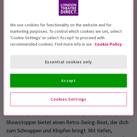
We use cookies for functionality on the website and for
marketing purposes. To control which cookies we set, select
'Cookie Settings' or select 'Accept' to proceed with
recommended cookies. Find more info in our
Cookie Policy
Essential cookies only
Abgebildet:
Ein bisschen Pep und 'ein bisschen
Schleimer'
Accept
5. Ein kleiner Schleimer
Zieht eure Tanzschuhe an und sorgt dafür, dass ihr
Cookies Settings
eure nerdigen High Waters trägt, denn diese Nummer
wird euch wie eine Motte zum Licht ziehen!
Dieser
Showstopper bietet einen Retro-Swing-Beat, der dich
zum Schnappen und Klopfen bringt. Mit tiefen,