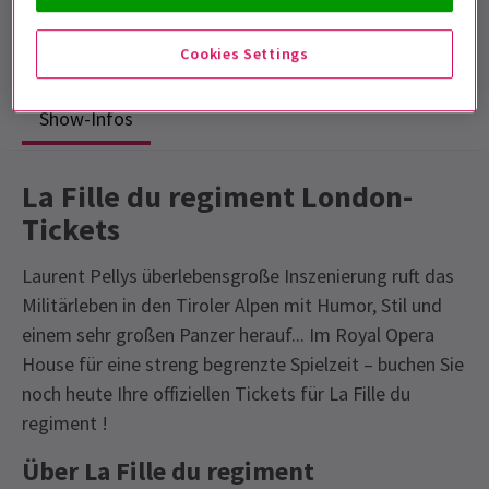
Laufzeit: 2hrs 40mins
Mit Pause
Cookies Settings
Show-Infos
La Fille du regiment London-
Tickets
Laurent Pellys überlebensgroße Inszenierung ruft das
Militärleben in den Tiroler Alpen mit Humor, Stil und
einem sehr großen Panzer herauf... Im Royal Opera
House für eine streng begrenzte Spielzeit – buchen Sie
noch heute Ihre offiziellen Tickets für La Fille du
regiment !
Über La Fille du regiment