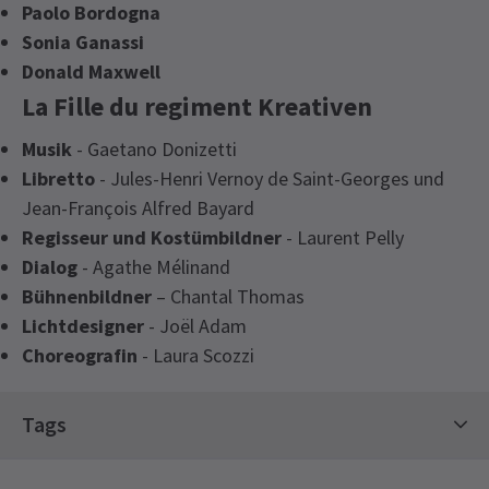
Paolo Bordogna
Sonia Ganassi
Donald Maxwell
La Fille du regiment Kreativen
Musik
- Gaetano Donizetti
Libretto
- Jules-Henri Vernoy de Saint-Georges und
Jean-François Alfred Bayard
Regisseur und Kostümbildner
- Laurent Pelly
Dialog
- Agathe Mélinand
Bühnenbildner
– Chantal Thomas
Lichtdesigner
- Joël Adam
Choreografin
- Laura Scozzi
Tags
Klassikerkarten
Limitierte Laufzeit-Tickets