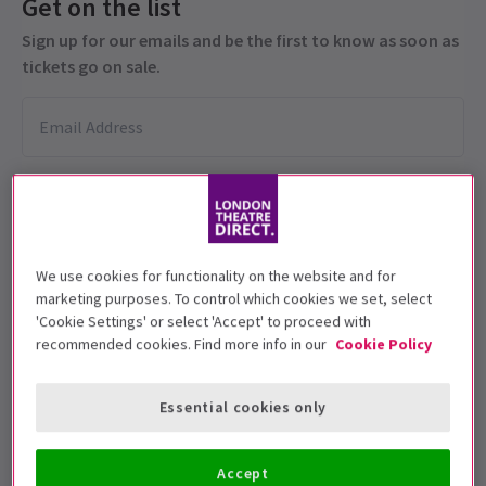
Get on the list
Sign up for our emails and be the first to know as soon as
tickets go on sale.
We use cookies for functionality on the website and for
marketing purposes. To control which cookies we set, select
Diese Produktion wird für 5+-Jährige
'Cookie Settings' or select 'Accept' to proceed with
empfohlen.
recommended cookies. Find more info in our
Cookie Policy
Vorstellungsdatum
Essential cookies only
7 - 24 July 2026
Royal Ballet and Opera
Accept