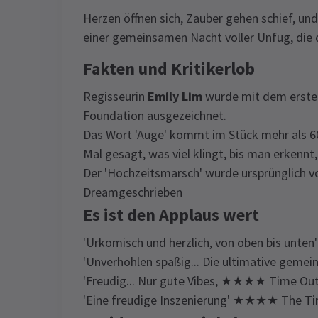
Herzen öffnen sich, Zauber gehen schief, un
einer gemeinsamen Nacht voller Unfug, die d
Fakten und Kritikerlob
Regisseurin
Emily Lim
wurde mit dem ersten
Foundation ausgezeichnet.
Das Wort 'Auge' kommt im Stück mehr als 60
Mal gesagt, was viel klingt, bis man erkennt
Der 'Hochzeitsmarsch' wurde ursprünglich 
Dreamgeschrieben
Es ist den Applaus wert
'Urkomisch und herzlich, von oben bis un
'Unverhohlen spaßig... Die ultimative gem
'Freudig... Nur gute Vibes, ★★★★ Time Ou
'Eine freudige Inszenierung' ★★★★ The T