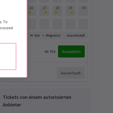
24
25
26
27
28
29
30
31
s. To
 proceed
Verfügbarkeit:
Gut
Begrenzt
Ausverkauft
18:30
Auswählen
Ab 79 £
13:00
Ausverkauft
Tickets von einem autorisierten
Anbieter