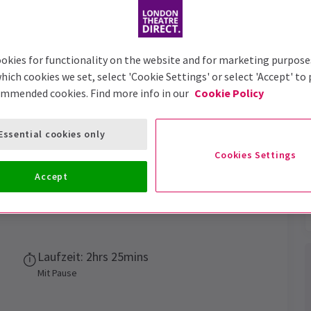
okies for functionality on the website and for marketing purpose
hich cookies we set, select 'Cookie Settings' or select 'Accept' to
ommended cookies. Find more info in our
Cookie Policy
ream
Tickets
Essential cookies only
klassischer Komödie Ein Sommernachtstraum
Cookies Settings
Accept
Vorstellungsdatum
23 April - 29 August 2026
Laufzeit: 2hrs 25mins
Mit Pause