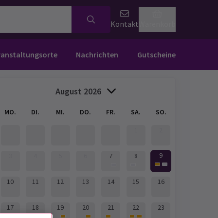
Kontakt
Warenkorb
ranstaltungsorte
Nachrichten
Gutscheine
August 2026
MO.
DI.
MI.
DO.
FR.
SA.
SO.
1
2
9
3
4
5
6
7
8
10
11
12
13
14
15
16
17
18
19
20
21
22
23