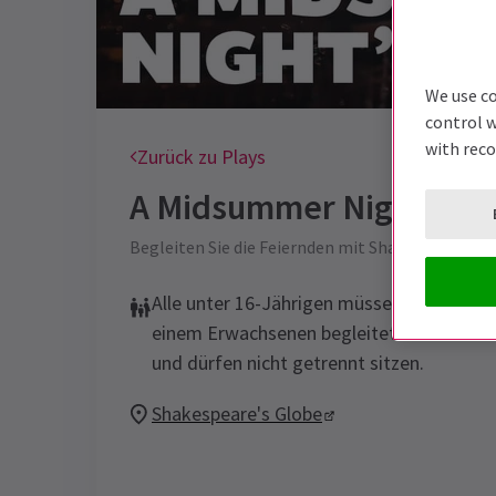
We use co
control w
with rec
Zurück zu Plays
A Midsummer Night’s D
Begleiten Sie die Feiernden mit Shakespeares 
Alle unter 16-Jährigen müssen von
einem Erwachsenen begleitet werden
und dürfen nicht getrennt sitzen.
Shakespeare's Globe