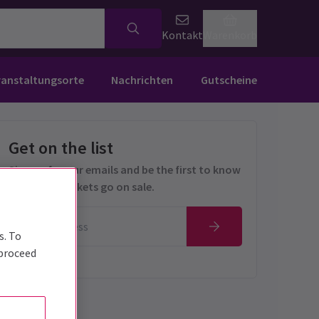
Kontakt
Warenkorb
ranstaltungsorte
Nachrichten
Gutscheine
Get on the list
Sign up for our emails and be the first to know
as soon as tickets go on sale.
s. To
 proceed