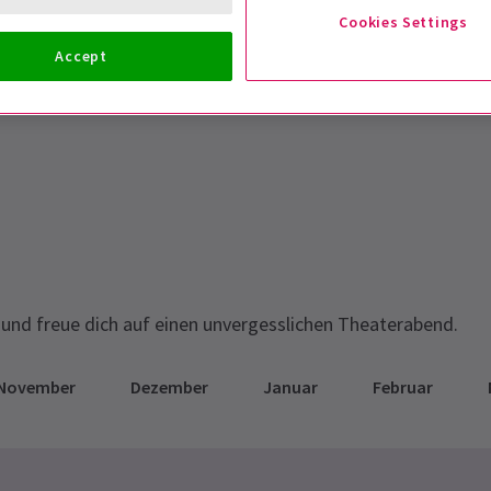
Cookies Settings
Accept
und freue dich auf einen unvergesslichen Theaterabend.
November
Dezember
Januar
Februar