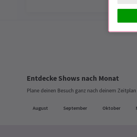
Special notes
BY THE BOG OF CATS IST JETZT
GESCHLOSSEN
Entdecke Shows nach Monat
Plane deinen Besuch ganz nach deinem Zeitplan 
August
September
Oktober