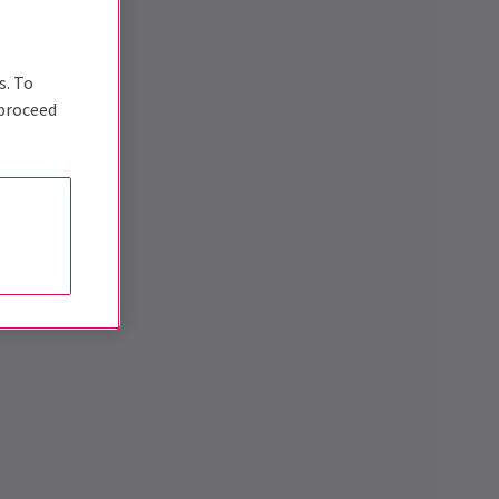
s. To
 proceed