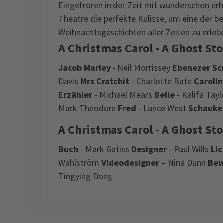
Eingefroren in der Zeit mit wunderschön er
Theatre die perfekte Kulisse, um eine der 
Weihnachtsgeschichten aller Zeiten zu erleb
A Christmas Carol - A Ghost Sto
Jacob Marley
- Neil Morrissey
Ebenezer Sc
Davis
Mrs Cratchit
- Charlotte Bate
Caroli
Erzähler
- Michael Mears
Belle
- Kalifa Tay
Mark Theodore
Fred
- Lance West
Schauke
A Christmas Carol - A Ghost St
Buch
- Mark Gatiss
Designer
- Paul Wills
Li
Wahlström
Videodesigner
– Nina Dunn
Bew
Tingying Dong
Recent Reviews
Latest
A Christmas Carol - A 