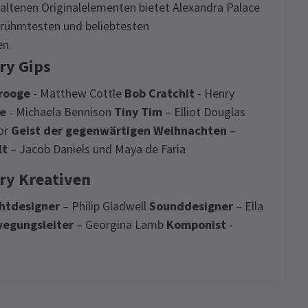
haltenen Originalelementen bietet Alexandra Palace
berühmtesten und beliebtesten
en.
ry Gips
rooge
- Matthew Cottle
Bob Cratchit
- Henry
ne
- Michaela Bennison
Tiny Tim
– Elliot Douglas
lor
Geist der gegenwärtigen Weihnachten
–
lt
– Jacob Daniels und Maya de Faria
ory Kreativen
chtdesigner
– Philip Gladwell
Sounddesigner
– Ella
egungsleiter
– Georgina Lamb
Komponist
-
Ghost Story
News
4.7