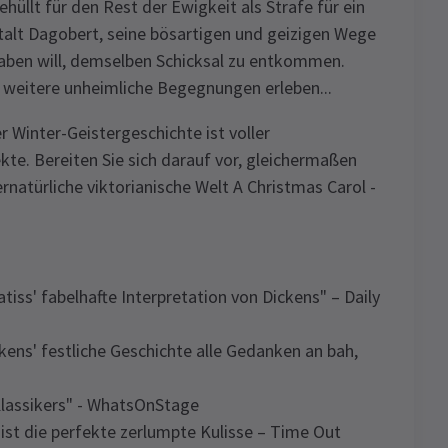
hüllt für den Rest der Ewigkeit als Strafe für ein
estalt Dagobert, seine bösartigen und geizigen Wege
haben will, demselben Schicksal zu entkommen.
i weitere unheimliche Begegnungen erleben...
 Winter-Geistergeschichte ist voller
ekte. Bereiten Sie sich darauf vor, gleichermaßen
natürliche viktorianische Welt A Christmas Carol -
tiss' fabelhafte Interpretation von Dickens" – Daily
kens' festliche Geschichte alle Gedanken an bah,
Klassikers" - WhatsOnStage
 ist die perfekte zerlumpte Kulisse – Time Out