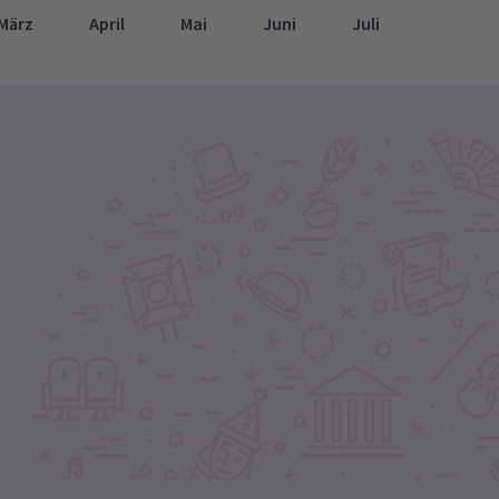
März
April
Mai
Juni
Juli