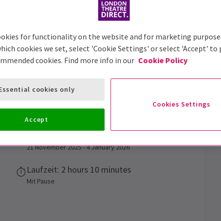
okies for functionality on the website and for marketing purpose
hich cookies we set, select 'Cookie Settings' or select 'Accept' to
ommended cookies. Find more info in our
Cookie Policy
ost Story
Tickets
Essential cookies only
Cookies Settings
ark Gatiss' A Christmas Carol - A Ghost Story!
Accept
Vorstellungsdatum
21 November 2025 - 4 January 2026
Laufzeit: 2 hours 10 minutes
Mit Pause