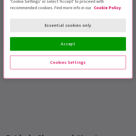
'Cookie Settings' or select 'Accept' to proceed with
recommended cookies. Find more info in our
Cookie Policy
Criterion Theatre
Essential cookies only
Laufzeit: null
Mit Pause
Accept
Show-Infos
Barrierefreiheit
Cookies Settings
Special notes
VOLLSTÄNDIGES WORT GOTTES: DIE BIBEL IST
JETZT GESCHLOSSEN