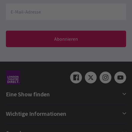
Abonnieren
Eine Show finden
Shows in London
Wichtige Informationen
London Musicals
London Theaterstücke
Geschenkgutscheine